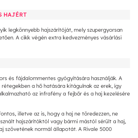
S HAJÉRT
yik legkönnyebb hajszárítóját, mely szupergyorsan
hetően. A cikk végén extra kedvezményes vásárlási
ors és fájdalommentes gyógyítására használják. A
i rétegekben a hő hatására kitágulnak az erek, így
alkalmazható az infrafény a fejbőr és a haj kezelésére
ontos, illetve az is, hogy a haj ne töredezzen, ne
sznált hajszárítóktól vagy bármi mástól sérült a haj,
a haj szövetének normál állapotát. A Rivale 5000