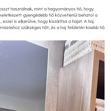
osszt használnak, mint a hagyományos hő, hogy
 keletkezett gyengédebb hő közvetlenül behatol a
 ezzel is elkerülve, hogy kiszárítsa a hajat. A haj
mázáshoz szükséges hőt, és a haj felületén kisebb hő