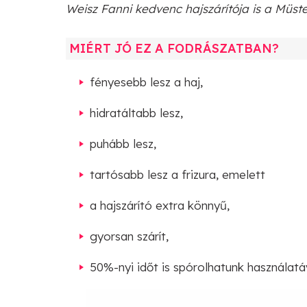
Weisz Fanni kedvenc hajszárítója is a Müst
MIÉRT JÓ EZ A FODRÁSZATBAN?
fényesebb lesz a haj,
hidratáltabb lesz,
puhább lesz,
tartósabb lesz a frizura, emelett
a hajszárító extra könnyű,
gyorsan szárít,
50%-nyi időt is spórolhatunk használatá