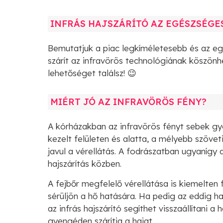
INFRÁS HAJSZÁRÍTÓ AZ EGÉSZSÉGE
Bemutatjuk a piac legkíméletesebb és az eg
szárít az infravörös technológiának köszön
lehetőséget találsz! 😉
MIÉRT JÓ AZ INFRAVÖRÖS FÉNY?
A kórházakban az infravörös fényt sebek gy
kezelt felületen és alatta, a mélyebb szövet
javul a vérellátás. A fodrászatban ugyanígy 
hajszárítás közben.
A fejbőr megfelelő vérellátása is kiemelten f
sérüljön a hő hatására. Ha pedig az eddig ha
az infrás hajszárító segíthet visszaállítani 
gyengéden szárítja a hajat.