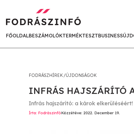
FŐOLDAL
BESZÁMOLÓK
TERMÉKTESZT
BUSINESS
ÚJD
FODRÁSZHÍREK
ÚJDONSÁGOK
INFRÁS HAJSZÁRÍTÓ A
Infrás hajszárító: a károk elkerüléséért!
Írta: Fodrászinfó
Közzétéve: 2022. December 19.