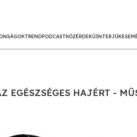
ONSÁGOK
TREND
PODCAST
KÖZÉRDEKŰ
INTERJÚK
ESEM
Z EGÉSZSÉGES HAJÉRT - MÜS