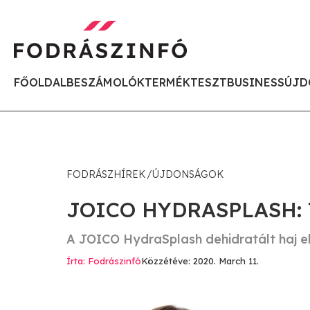
FŐOLDAL
BESZÁMOLÓK
TERMÉKTESZT
BUSINESS
ÚJD
FODRÁSZHÍREK
ÚJDONSÁGOK
JOICO HYDRASPLASH:
A JOICO HydraSplash dehidratált haj e
Írta: Fodrászinfó
Közzétéve: 2020. March 11.