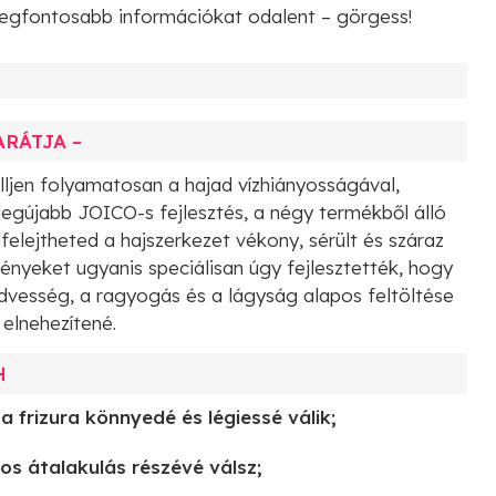
 legfontosabb információkat odalent – görgess!
ARÁTJA –
ljen folyamatosan a hajad vízhiányosságával,
egújabb JOICO-s fejlesztés, a négy termékből álló
felejtheted a hajszerkezet vékony, sérült és száraz
tményeket ugyanis speciálisan úgy fejlesztették, hogy
edvesség, a ragyogás és a lágyság alapos feltöltése
 elnehezítené.
H
 a frizura könnyedé és légiessé válik;
os átalakulás részévé válsz;