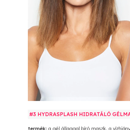
#3 HYDRASPLASH HIDRATÁLÓ GÉLM
termék:
a gél állaggal bíró maszk, a vízhiá