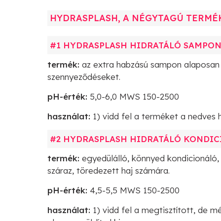
HYDRASPLASH, A NÉGYTAGÚ TERMÉ
#1 HYDRASPLASH HIDRATÁLÓ SAMPO
termék:
az extra habzású sampon alaposan meg
szennyeződéseket.
pH-érték:
5,0-6,0 MWS 150-2500
használat:
1) vidd fel a terméket a nedves ha
#2 HYDRASPLASH HIDRATÁLÓ KONDI
termék:
egyedülálló, könnyed kondicionáló,
száraz, töredezett haj számára.
pH-érték:
4,5-5,5 MWS 150-2500
használat:
1) vidd fel a megtisztított, de m