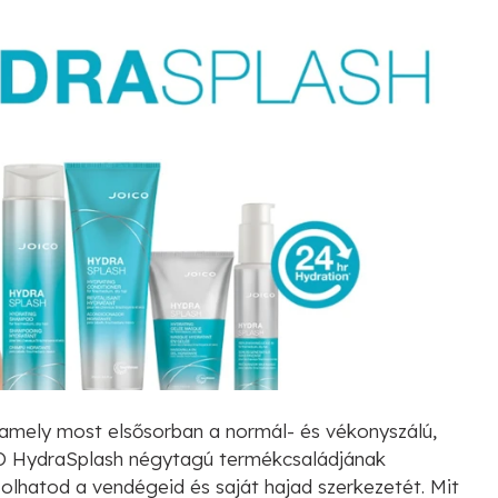
amely most elsősorban a normál- és vékonyszálú,
OICO HydraSplash négytagú termékcsaládjának
solhatod a vendégeid és saját hajad szerkezetét. Mit