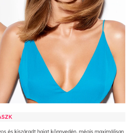
ASZK
nyos és kiszáradt hajat könnyedén, mégis maximálisan