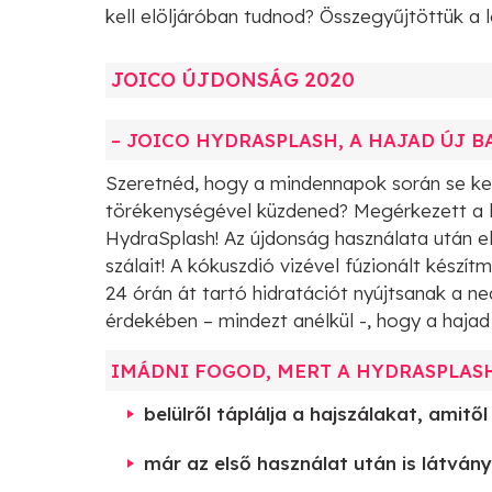
kell elöljáróban tudnod? Összegyűjtöttük a
JOICO ÚJDONSÁG 2020
– JOICO HYDRASPLASH, A HAJAD ÚJ B
Szeretnéd, hogy a mindennapok során se kel
törékenységével küzdened? Megérkezett a l
HydraSplash! Az újdonság használata után el
szálait! A kókuszdió vizével fúzionált készí
24 órán át tartó hidratációt nyújtsanak a n
érdekében – mindezt anélkül -, hogy a hajad
IMÁDNI FOGOD, MERT A HYDRASPLAS
belülről táplálja a hajszálakat, amitől
már az első használat után is látvány