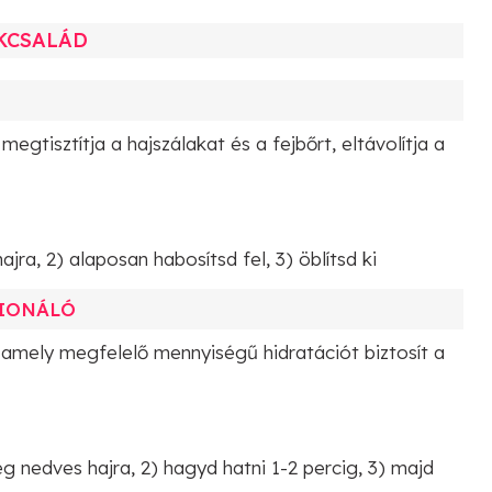
KCSALÁD
N
tisztítja a hajszálakat és a fejbőrt, eltávolítja a
jra, 2) alaposan habosítsd fel, 3) öblítsd ki
CIONÁLÓ
 amely megfelelő mennyiségű hidratációt biztosít a
ég nedves hajra, 2) hagyd hatni 1-2 percig, 3) majd