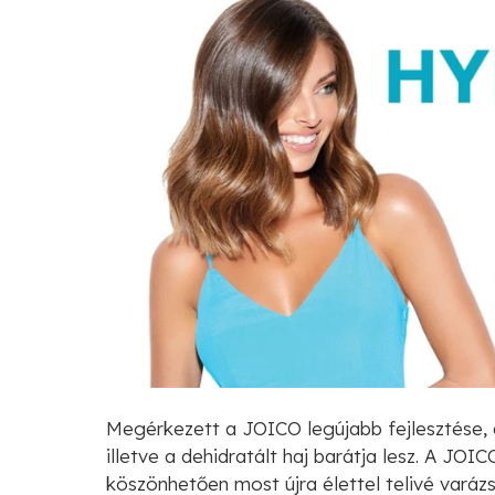
Megérkezett a JOICO legújabb fejlesztése, 
illetve a dehidratált haj barátja lesz. A J
köszönhetően most újra élettel telivé varáz