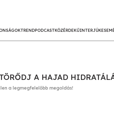
ONSÁGOK
TREND
PODCAST
KÖZÉRDEKŰ
INTERJÚK
ESEM
 TÖRŐDJ A HAJAD HIDRATÁL
llen a legmegfelelőbb megoldás!