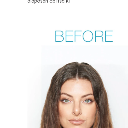
alaposan öblítsd ki