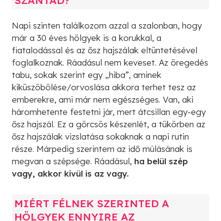
Napi szinten találkozom azzal a szalonban, hogy
már a 30 éves hölgyek is a korukkal, a
fiatalodással és az ősz hajszálak eltüntetésével
foglalkoznak. Ráadásul nem keveset. Az öregedés
tabu, sokak szerint egy „hiba”, aminek
kiküszöbölése/orvoslása akkora terhet tesz az
emberekre, ami már nem egészséges. Van, aki
háromhetente festetni jár, mert átcsillan egy-egy
ősz hajszál. Ez a görcsös készenlét, a tükörben az
ősz hajszálak vizslatása sokaknak a napi rutin
része. Márpedig szerintem az idő múlásának is
megvan a szépsége. Ráadásul,
ha belül szép
vagy, akkor kívül is az vagy.
MIÉRT FÉLNEK SZERINTED A
HÖLGYEK ENNYIRE AZ