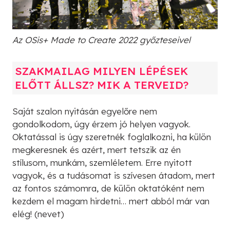
Az OSis+ Made to Create 2022 győzteseivel
SZAKMAILAG MILYEN LÉPÉSEK
ELŐTT ÁLLSZ? MIK A TERVEID?
Saját szalon nyitásán egyelőre nem
gondolkodom, úgy érzem jó helyen vagyok.
Oktatással is úgy szeretnék foglalkozni, ha külön
megkeresnek és azért, mert tetszik az én
stílusom, munkám, szemléletem. Erre nyitott
vagyok, és a tudásomat is szívesen átadom, mert
az fontos számomra, de külön oktatóként nem
kezdem el magam hirdetni… mert abból már van
elég! (nevet)