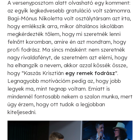
A versenyposztom alatt olvasható egy komment:
az egyik legkedvesebb gratuláció volt számomra.
Bagi-Mónus Nikoletta volt osztálytársam azt írta,
hogy emlékszik arra, mikor általános iskolában
megkérdezték tőlem, hogy mi szeretnék lenni
felnőtt koromban, amire én azt mondtam, hogy
profi fodrász. Ma sincs másként: nem szeretnék
nagy rivaldafényt, de szeretném azt elérni, hogy
ha elhangzik a nevem, akkor azzal kössék össze,
hogy “Kaszás Krisztián
egy remek fodrász
“.
Legnagyobb motivációm pedig az, hogy jobb
legyek ma, mint tegnap voltam. Emiatt is
mindennél fontosabb nekem a szalon munka, mert
úgy érzem, hogy ott tudok a legjobban
kiteljesedni.