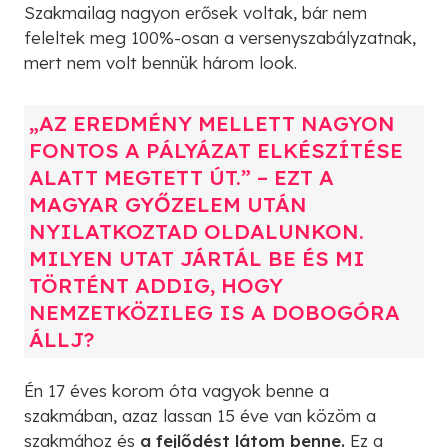
Szakmailag nagyon erősek voltak, bár nem
feleltek meg 100%-osan a versenyszabályzatnak,
mert nem volt bennük három look.
„AZ EREDMÉNY MELLETT NAGYON
FONTOS A PÁLYÁZAT ELKÉSZÍTÉSE
ALATT MEGTETT ÚT.” – EZT A
MAGYAR GYŐZELEM UTÁN
NYILATKOZTAD OLDALUNKON.
MILYEN UTAT JÁRTÁL BE ÉS MI
TÖRTÉNT ADDIG, HOGY
NEMZETKÖZILEG IS A DOBOGÓRA
ÁLLJ?
Én 17 éves korom óta vagyok benne a
szakmában, azaz lassan 15 éve van közöm a
szakmához és
a fejlődést látom benne.
Ez a