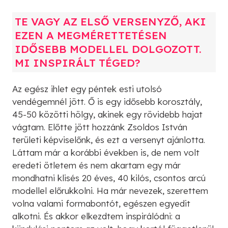
TE VAGY AZ ELSŐ VERSENYZŐ, AKI
EZEN A MEGMÉRETTETÉSEN
IDŐSEBB MODELLEL DOLGOZOTT.
MI INSPIRÁLT TÉGED?
Az egész ihlet egy péntek esti utolsó
vendégemnél jött. Ő is egy idősebb korosztály,
45-50 közötti hölgy, akinek egy rövidebb hajat
vágtam. Előtte jött hozzánk Zsoldos István
területi képviselőnk, és ezt a versenyt ajánlotta.
Láttam már a korábbi években is, de nem volt
eredeti ötletem és nem akartam egy már
mondhatni klisés 20 éves, 40 kilós, csontos arcú
modellel előrukkolni. Ha már nevezek, szerettem
volna valami formabontót, egészen egyedit
alkotni. És akkor elkezdtem inspirálódni: a