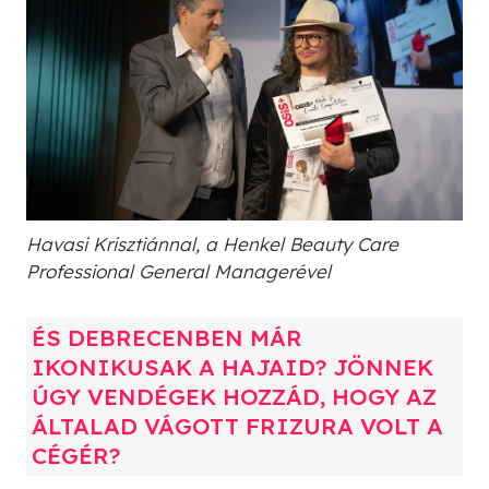
Havasi Krisztiánnal, a Henkel Beauty Care
Professional General Managerével
ÉS DEBRECENBEN MÁR
IKONIKUSAK A HAJAID? JÖNNEK
ÚGY VENDÉGEK HOZZÁD, HOGY AZ
ÁLTALAD VÁGOTT FRIZURA VOLT A
CÉGÉR?