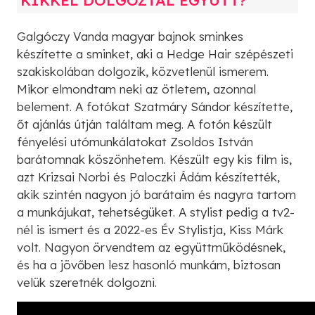
Galgóczy Vanda magyar bajnok sminkes
készítette a sminket, aki a Hedge Hair szépészeti
szakiskolában dolgozik, közvetlenül ismerem.
Mikor elmondtam neki az ötletem, azonnal
belement. A fotókat Szatmáry Sándor készítette,
őt ajánlás útján találtam meg. A fotón készült
fényelési utómunkálatokat Zsoldos István
barátomnak köszönhetem. Készült egy kis film is,
azt Krizsai Norbi és Paloczki Ádám készítették,
akik szintén nagyon jó barátaim és nagyra tartom
a munkájukat, tehetségüket. A stylist pedig a tv2-
nél is ismert és a 2022-es Év Stylistja, Kiss Márk
volt. Nagyon örvendtem az együttműködésnek,
és ha a jövőben lesz hasonló munkám, biztosan
velük szeretnék dolgozni.