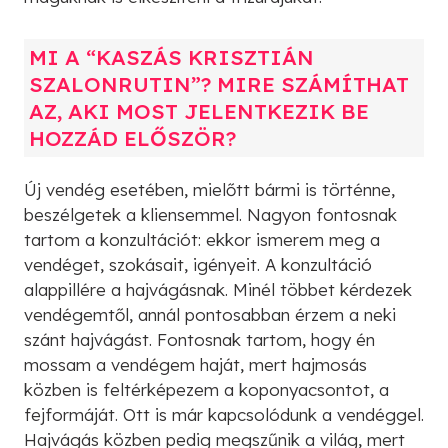
MI A “KASZÁS KRISZTIÁN
SZALONRUTIN”? MIRE SZÁMÍTHAT
AZ, AKI MOST JELENTKEZIK BE
HOZZÁD ELŐSZÖR?
Új vendég esetében, mielőtt bármi is történne,
beszélgetek a kliensemmel. Nagyon fontosnak
tartom a konzultációt: ekkor ismerem meg a
vendéget, szokásait, igényeit. A konzultáció
alappillére a hajvágásnak. Minél többet kérdezek
vendégemtől, annál pontosabban érzem a neki
szánt hajvágást. Fontosnak tartom, hogy én
mossam a vendégem haját, mert hajmosás
közben is feltérképezem a koponyacsontot, a
fejformáját. Ott is már kapcsolódunk a vendéggel.
Hajvágás közben pedig megszűnik a világ, mert