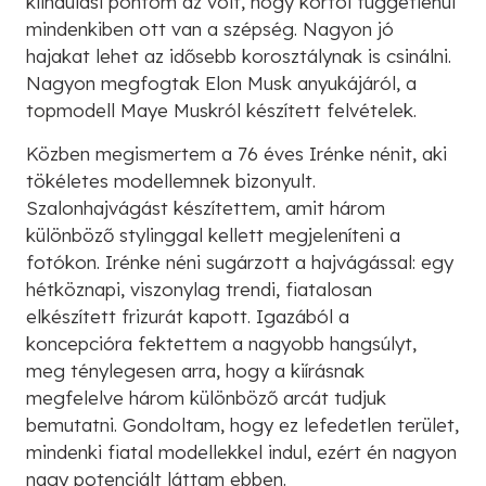
kiindulási pontom az volt, hogy kortól függetlenül
mindenkiben ott van a szépség. Nagyon jó
hajakat lehet az idősebb korosztálynak is csinálni.
Nagyon megfogtak Elon Musk anyukájáról, a
topmodell Maye Muskról készített felvételek.
Közben megismertem a 76 éves Irénke nénit, aki
tökéletes modellemnek bizonyult.
Szalonhajvágást készítettem, amit három
különböző stylinggal kellett megjeleníteni a
fotókon. Irénke néni sugárzott a hajvágással: egy
hétköznapi, viszonylag trendi, fiatalosan
elkészített frizurát kapott. Igazából a
koncepcióra fektettem a nagyobb hangsúlyt,
meg ténylegesen arra, hogy a kiírásnak
megfelelve három különböző arcát tudjuk
bemutatni. Gondoltam, hogy ez lefedetlen terület,
mindenki fiatal modellekkel indul, ezért én nagyon
nagy potenciált láttam ebben.