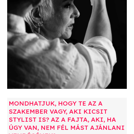
MONDHATJUK, HOGY TE AZ A
SZAKEMBER VAGY, AKI KICSIT
STYLIST IS? AZ A FAJTA, AKI, HA
ÚGY VAN, NEM FÉL MÁST AJÁNLANI