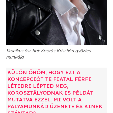
Ikonikus ősz haj: Kaszás Krisztián győztes
munkája
KÜLÖN ÖRÖM, HOGY EZT A
KONCEPCIÓT TE FIATAL FÉRFI
LÉTEDRE LÉPTED MEG,
KOROSZTÁLYODNAK IS PÉLDÁT
MUTATVA EZZEL. MI VOLT A
PÁLYAMUNKÁD ÜZENETE ÉS KINEK
SZÁNTAD?