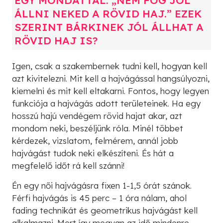
ÁLLNI NEKED A RÖVID HAJ.” EZEK
SZERINT BÁRKINEK JÓL ÁLLHAT A
RÖVID HAJ IS?
Igen, csak a szakembernek tudni kell, hogyan kell
azt kivitelezni. Mit kell a hajvágással hangsúlyozni,
kiemelni és mit kell eltakarni. Fontos, hogy legyen
funkciója a hajvágás adott területeinek. Ha egy
hosszú hajú vendégem rövid hajat akar, azt
mondom neki, beszéljünk róla. Minél többet
kérdezek, vizslatom, felmérem, annál jobb
hajvágást tudok neki elkészíteni. És hát a
megfelelő időt rá kell szánni!
Én egy női hajvágásra fixen 1-1,5 órát szánok.
Férfi hajvágás is 45 perc – 1 óra nálam, ahol
fading technikát és geometrikus hajvágást kell
alkalmazni. Mert így megvan az idő mindenre,