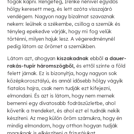
fogok kapni. Rengeteg, Irénke nénivel egyidős
hölgy keresett meg, és lett azóta visszajáró
vendégem. Nagyon nagy bizalmat szavaznak
nekem: leülnek a székembe, csillog a szemük és
tényleg epekedve várják, hogy mi fog velük
történni, milyen hajuk lesz. A végeredménynél
pedig látom az örömet a szemükben.
Látom azt, ahogyan
kiszakadnak
ebből
a dauer-
rakás-tupír háromszögből,
és ettől szinte a föld
felett járnak. Ez is bizonyítja, hogy nagyon sok
középkorosztályú, és annál idősebb hölgy vágyik
fiatalos hajra, csak nem tudják ezt kifejezni,
elmondani. És azt is látom, hogy nem mernek
bemenni egy divatosabb fodrászüzletbe, ahol
követik a trendeket, és ahol ezt el tudnák nekik
készíteni. Az meg külön öröm számukra, hogy én
mindig elmondom, hogy otthon hogyan tudják
maguknak is elkészíteni a frizurájukat.