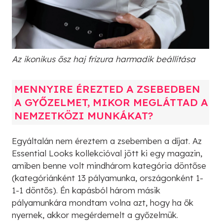
Az ikonikus ősz haj frizura harmadik beállítása
MENNYIRE ÉREZTED A ZSEBEDBEN
A GYŐZELMET, MIKOR MEGLÁTTAD A
NEMZETKÖZI MUNKÁKAT?
Egyáltalán nem éreztem a zsebemben a díjat. Az
Essential Looks kollekcióval jött ki egy magazin,
amiben benne volt mindhárom kategória döntőse
(kategóriánként 13 pályamunka, országonként 1-
1-1 döntős). Én kapásból három másik
pályamunkára mondtam volna azt, hogy ha ők
nyernek, akkor megérdemelt a győzelmük.