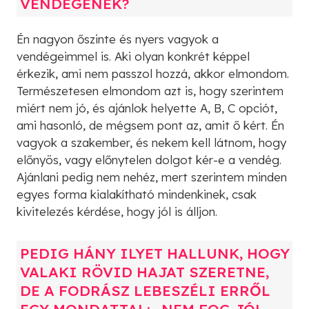
VENDÉGÉNEK?
Én nagyon őszinte és nyers vagyok a
vendégeimmel is. Aki olyan konkrét képpel
érkezik, ami nem passzol hozzá, akkor elmondom.
Természetesen elmondom azt is, hogy szerintem
miért nem jó, és ajánlok helyette A, B, C opciót,
ami hasonló, de mégsem pont az, amit ő kért. Én
vagyok a szakember, és nekem kell látnom, hogy
előnyös, vagy előnytelen dolgot kér-e a vendég.
Ajánlani pedig nem nehéz, mert szerintem minden
egyes forma kialakítható mindenkinek, csak
kivitelezés kérdése, hogy jól is álljon.
PEDIG HÁNY ILYET HALLUNK, HOGY
VALAKI RÖVID HAJAT SZERETNE,
DE A FODRÁSZ LEBESZÉLI ERRŐL
EGY MONDATTAL: „NEM FOG JÓL