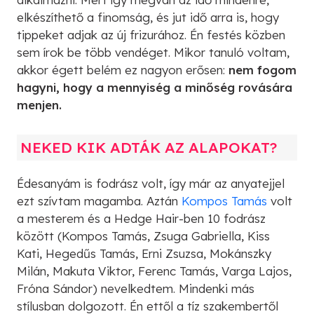
elkészíthető a finomság, és jut idő arra is, hogy
tippeket adjak az új frizurához. Én festés közben
sem írok be több vendéget. Mikor tanuló voltam,
akkor égett belém ez nagyon erősen:
nem fogom
hagyni, hogy a mennyiség a minőség rovására
menjen.
NEKED KIK ADTÁK AZ ALAPOKAT?
Édesanyám is fodrász volt, így már az anyatejjel
ezt szívtam magamba. Aztán
Kompos Tamás
volt
a mesterem és a Hedge Hair-ben 10 fodrász
között (Kompos Tamás, Zsuga Gabriella, Kiss
Kati, Hegedűs Tamás, Erni Zsuzsa, Mokánszky
Milán, Makuta Viktor, Ferenc Tamás, Varga Lajos,
Fróna Sándor) nevelkedtem. Mindenki más
stílusban dolgozott. Én ettől a tíz szakembertől