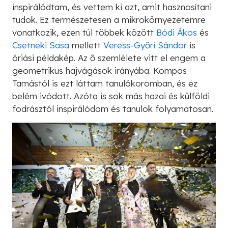
inspirálódtam, és vettem ki azt, amit hasznosítani
tudok. Ez természetesen a mikrokörnyezetemre
vonatkozik, ezen túl többek között
Bódi Ákos
és
Csetneki Sasa
mellett
Veress-Győri Sándor
is
óriási példakép. Az ő szemlélete vitt el engem a
geometrikus hajvágások irányába. Kompos
Tamástól is ezt láttam tanulókoromban, és ez
belém ivódott. Azóta is sok más hazai és külföldi
fodrásztól inspirálódom és tanulok folyamatosan.