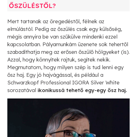
ŐSZÜLÉSTŐL?
Mert tartanak az öregedéstől, félnek az
elmúlástól. Pedig az őszülés csak egy külsőség,
mégis annyira be van szűkülve mindenki ezzel
kapcsolatban. Pályamunkám üzenete sok tehertől
szabadíthatja meg az erősen őszülő hölgyeket (is).
Azzal, hogy könnyítek rajtuk, segítek nekik.
Megmutatom, hogy milyen szép is tud lenni egy
ősz haj. Egy jó hajvágással, és például a
Schwarzkopf Professional IGORA Silver White
sorozatával
ikonikussá tehető egy-egy ősz haj.