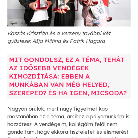
Kaszás Krisztián és a verseny további két
győztese: AIja Miltina és Patrik Hagara
MIT GONDOLSZ, EZ A TÉMA, TEHÁT
AZ IDŐSEBB VENDÉGEK
KIMOZDÍTÁSA: EBBEN A
MUNKÁBAN VAN MÉG HELYED,
SZEREPED? ÉS HA IGEN, MICSODA?
Nagyon örülök, mert nagy figyelmet kap
mostanában ez a téma, amihez a pályamunkám is
hozzátesz. A vendégeim, kollégáim felől nem
gondoltam, hogy ekkora tiszteletet és elismerést