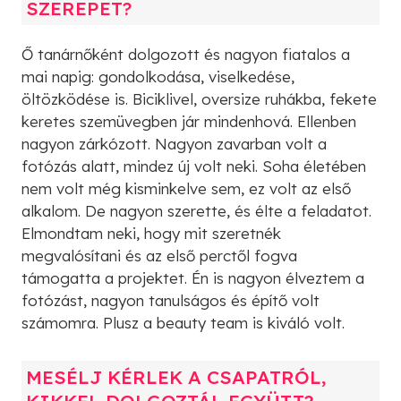
SZEREPET?
Ő tanárnőként dolgozott és nagyon fiatalos a
mai napig: gondolkodása, viselkedése,
öltözködése is. Biciklivel, oversize ruhákba, fekete
keretes szemüvegben jár mindenhová. Ellenben
nagyon zárkózott. Nagyon zavarban volt a
fotózás alatt, mindez új volt neki. Soha életében
nem volt még kisminkelve sem, ez volt az első
alkalom. De nagyon szerette, és élte a feladatot.
Elmondtam neki, hogy mit szeretnék
megvalósítani és az első perctől fogva
támogatta a projektet. Én is nagyon élveztem a
fotózást, nagyon tanulságos és építő volt
számomra. Plusz a beauty team is kiváló volt.
MESÉLJ KÉRLEK A CSAPATRÓL,
KIKKEL DOLGOZTÁL EGYÜTT?