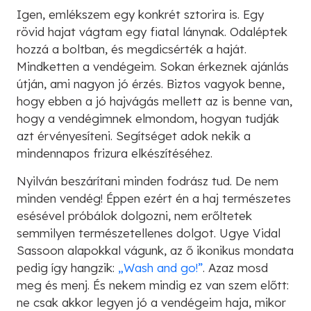
Igen, emlékszem egy konkrét sztorira is. Egy
rövid hajat vágtam egy fiatal lánynak. Odaléptek
hozzá a boltban, és megdicsérték a haját.
Mindketten a vendégeim. Sokan érkeznek ajánlás
útján, ami nagyon jó érzés. Biztos vagyok benne,
hogy ebben a jó hajvágás mellett az is benne van,
hogy a vendégimnek elmondom, hogyan tudják
azt érvényesíteni. Segítséget adok nekik a
mindennapos frizura elkészítéséhez.
Nyilván beszárítani minden fodrász tud. De nem
minden vendég! Éppen ezért én a haj természetes
esésével próbálok dolgozni, nem erőltetek
semmilyen természetellenes dolgot. Ugye Vidal
Sassoon alapokkal vágunk, az ő ikonikus mondata
pedig így hangzik:
„Wash and go!”
. Azaz mosd
meg és menj. És nekem mindig ez van szem előtt:
ne csak akkor legyen jó a vendégeim haja, mikor