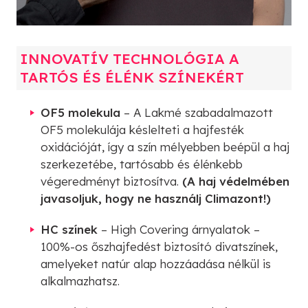
INNOVATÍV TECHNOLÓGIA A
TARTÓS ÉS ÉLÉNK SZÍNEKÉRT
OF5 molekula
– A Lakmé szabadalmazott
OF5 molekulája késlelteti a hajfesték
oxidációját, így a szín mélyebben beépül a haj
szerkezetébe, tartósabb és élénkebb
végeredményt biztosítva.
(A haj védelmében
javasoljuk, hogy ne használj Climazont!)
HC színek
– High Covering árnyalatok –
100%-os őszhajfedést biztosító divatszínek,
amelyeket natúr alap hozzáadása nélkül is
alkalmazhatsz.