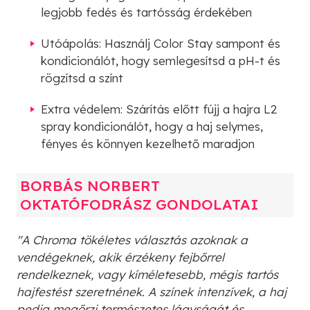
legjobb fedés és tartósság érdekében
Utóápolás: Használj Color Stay sampont és
kondicionálót, hogy semlegesítsd a pH-t és
rögzítsd a színt
Extra védelem: Szárítás előtt fújj a hajra L2
spray kondicionálót, hogy a haj selymes,
fényes és könnyen kezelhető maradjon
BORBÁS NORBERT
OKTATÓFODRÁSZ GONDOLATAI
"A Chroma tökéletes választás azoknak a
vendégeknek, akik érzékeny fejbőrrel
rendelkeznek, vagy kíméletesebb, mégis tartós
hajfestést szeretnének. A színek intenzívek, a haj
pedig megőrzi természetes lágyságát és