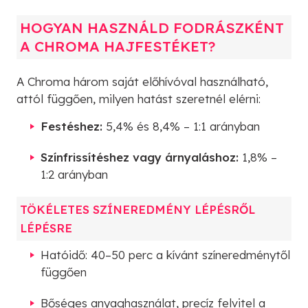
HOGYAN HASZNÁLD FODRÁSZKÉNT
A CHROMA HAJFESTÉKET?
A Chroma három saját előhívóval használható,
attól függően, milyen hatást szeretnél elérni:
Festéshez:
5,4% és 8,4% – 1:1 arányban
Színfrissítéshez vagy árnyaláshoz:
1,8% –
1:2 arányban
TÖKÉLETES SZÍNEREDMÉNY LÉPÉSRŐL
LÉPÉSRE
Hatóidő: 40–50 perc a kívánt színeredménytől
függően
Bőséges anyaghasználat, precíz felvitel a