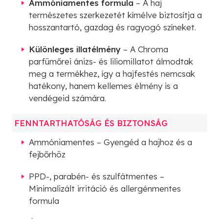
Ammóniamentes formula
– A haj
természetes szerkezetét kímélve biztosítja a
hosszantartó, gazdag és ragyogó színeket.
Különleges illatélmény
– A Chroma
parfümőrei ánizs- és liliomillatot álmodtak
meg a termékhez, így a hajfestés nemcsak
hatékony, hanem kellemes élmény is a
vendégeid számára.
FENNTARTHATÓSÁG ÉS BIZTONSÁG
Ammóniamentes – Gyengéd a hajhoz és a
fejbőrhöz
PPD-, parabén- és szulfátmentes –
Minimalizált irritáció és allergénmentes
formula