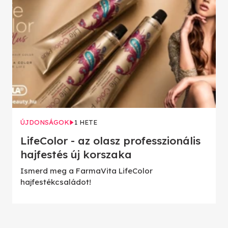
ÚJDONSÁGOK
1 HETE
LifeColor - az olasz professzionális
hajfestés új korszaka
Ismerd meg a FarmaVita LifeColor
hajfestékcsaládot!