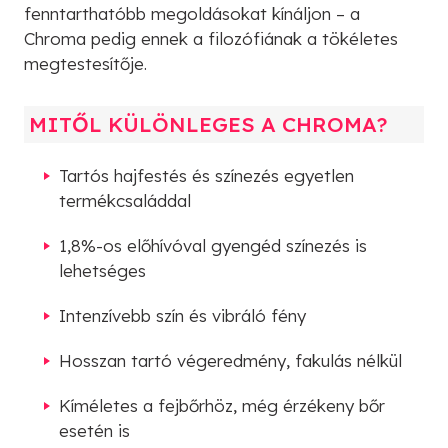
fenntarthatóbb megoldásokat kínáljon – a
Chroma pedig ennek a filozófiának a tökéletes
megtestesítője.
MITŐL KÜLÖNLEGES A CHROMA?
Tartós hajfestés és színezés egyetlen
termékcsaláddal
1,8%-os előhívóval gyengéd színezés is
lehetséges
Intenzívebb szín és vibráló fény
Hosszan tartó végeredmény, fakulás nélkül
Kíméletes a fejbőrhöz, még érzékeny bőr
esetén is