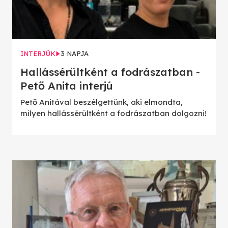
INTERJÚK
3 NAPJA
Hallássérültként a fodrászatban -
Pető Anita interjú
Pető Anitával beszélgettünk, aki elmondta,
milyen hallássérültként a fodrászatban dolgozni!