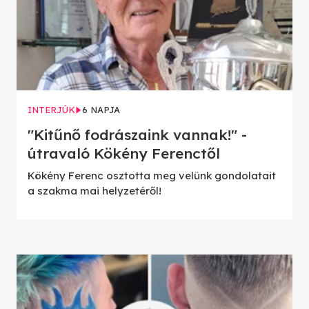
INTERJÚK
6 NAPJA
"Kitűnő fodrászaink vannak!" -
útravaló Kökény Ferenctől
Kökény Ferenc osztotta meg velünk gondolatait
a szakma mai helyzetéről!