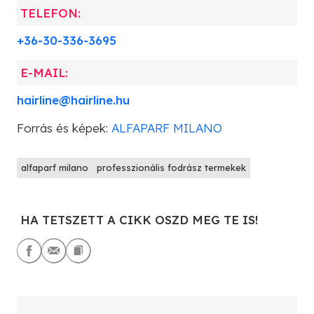
TELEFON:
+36-30-336-3695
E-MAIL:
hairline@hairline.hu
Forrás és képek:
ALFAPARF MILANO
alfaparf milano
professzionális fodrász termekek
HA TETSZETT A CIKK OSZD MEG TE IS!