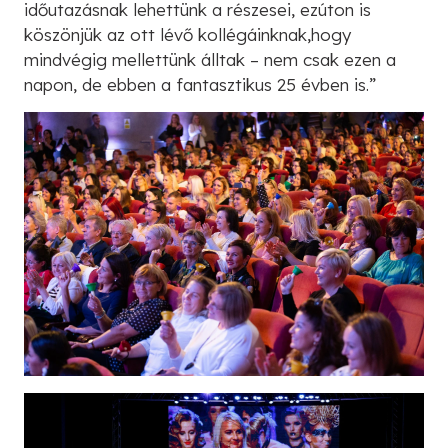
időutazásnak lehettünk a részesei, ezúton is
köszönjük az ott lévő kollégáinknak,hogy
mindvégig mellettünk álltak – nem csak ezen a
napon, de ebben a fantasztikus 25 évben is.”