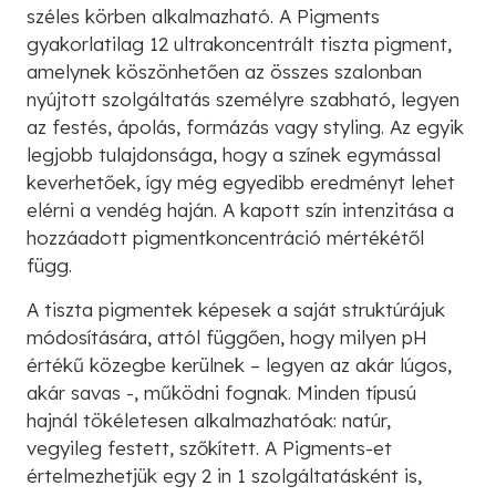
széles körben alkalmazható. A Pigments
gyakorlatilag 12 ultrakoncentrált tiszta pigment,
amelynek köszönhetően az összes szalonban
nyújtott szolgáltatás személyre szabható, legyen
az festés, ápolás, formázás vagy styling. Az egyik
legjobb tulajdonsága, hogy a színek egymással
keverhetőek, így még egyedibb eredményt lehet
elérni a vendég haján. A kapott szín intenzitása a
hozzáadott pigmentkoncentráció mértékétől
függ.
A tiszta pigmentek képesek a saját struktúrájuk
módosítására, attól függően, hogy milyen pH
értékű közegbe kerülnek – legyen az akár lúgos,
akár savas -, működni fognak. Minden típusú
hajnál tökéletesen alkalmazhatóak: natúr,
vegyileg festett, szőkített. A Pigments-et
értelmezhetjük egy 2 in 1 szolgáltatásként is,