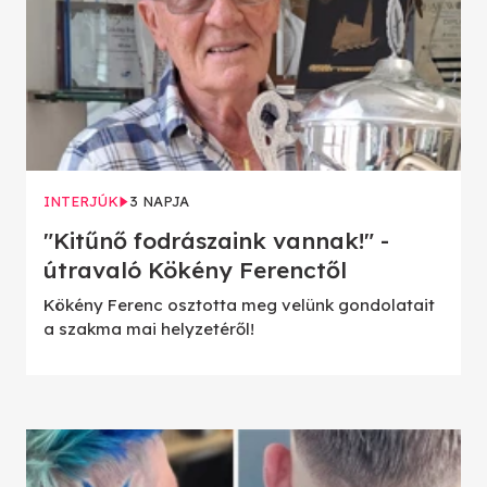
INTERJÚK
3 NAPJA
"Kitűnő fodrászaink vannak!" -
útravaló Kökény Ferenctől
Kökény Ferenc osztotta meg velünk gondolatait
a szakma mai helyzetéről!