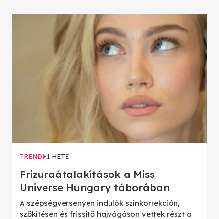
TREND
1 HETE
Frizuraátalakítások a Miss
Universe Hungary táborában
A szépségversenyen indulók színkorrekción,
szőkítésen és frissítő hajvágáson vettek részt a