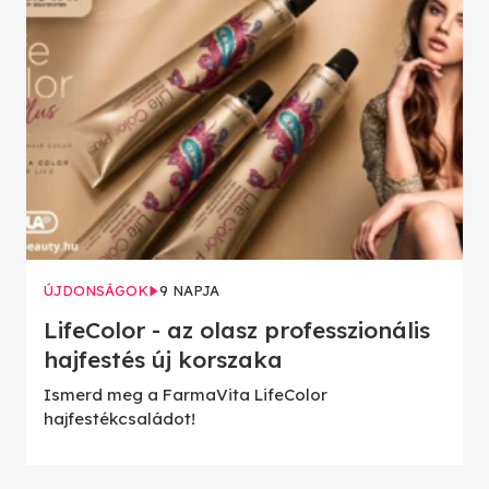
ÚJDONSÁGOK
9 NAPJA
LifeColor - az olasz professzionális
hajfestés új korszaka
Ismerd meg a FarmaVita LifeColor
hajfestékcsaládot!