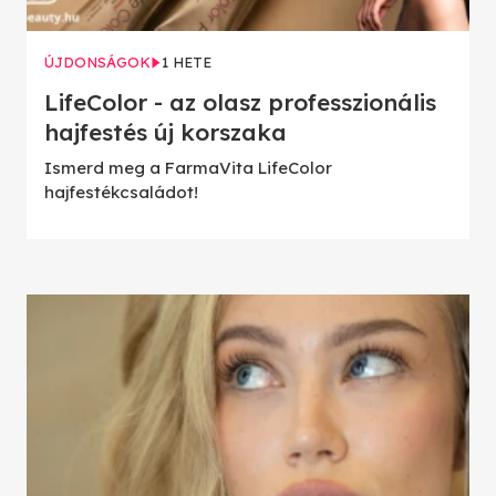
ÚJDONSÁGOK
1 HETE
LifeColor - az olasz professzionális
hajfestés új korszaka
Ismerd meg a FarmaVita LifeColor
hajfestékcsaládot!