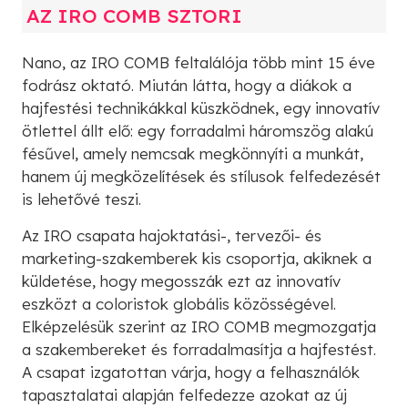
AZ IRO COMB SZTORI
Nano, az IRO COMB feltalálója több mint 15 éve
fodrász oktató. Miután látta, hogy a diákok a
hajfestési technikákkal küszködnek, egy innovatív
ötlettel állt elő: egy forradalmi háromszög alakú
fésűvel, amely nemcsak megkönnyíti a munkát,
hanem új megközelítések és stílusok felfedezését
is lehetővé teszi.
Az IRO csapata hajoktatási-, tervezői- és
marketing-szakemberek kis csoportja, akiknek a
küldetése, hogy megosszák ezt az innovatív
eszközt a coloristok globális közösségével.
Elképzelésük szerint az IRO COMB megmozgatja
a szakembereket és forradalmasítja a hajfestést.
A csapat izgatottan várja, hogy a felhasználók
tapasztalatai alapján felfedezze azokat az új