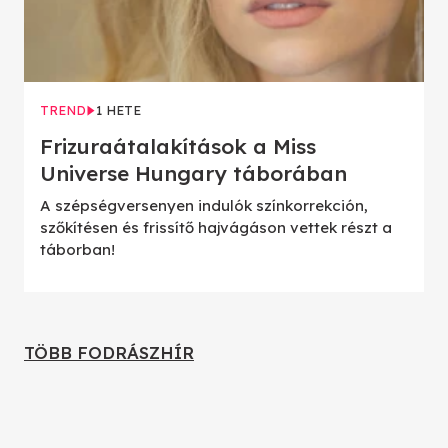
TREND
1 HETE
Frizuraátalakítások a Miss
Universe Hungary táborában
A szépségversenyen indulók színkorrekción,
szőkítésen és frissítő hajvágáson vettek részt a
táborban!
TÖBB FODRÁSZHÍR