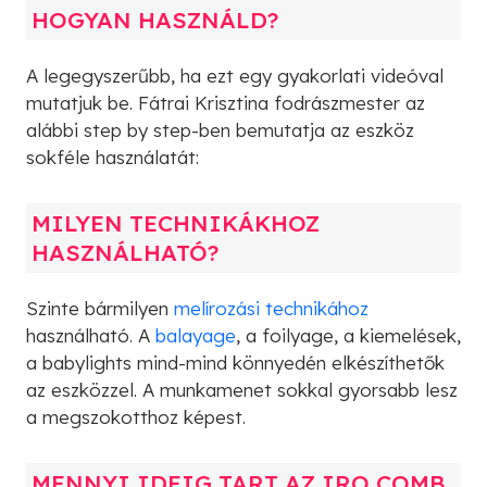
HOGYAN HASZNÁLD?
A legegyszerűbb, ha ezt egy gyakorlati videóval
mutatjuk be. Fátrai Krisztina fodrászmester az
alábbi step by step-ben bemutatja az eszköz
sokféle használatát:
MILYEN TECHNIKÁKHOZ
HASZNÁLHATÓ?
Szinte bármilyen
melírozási technikához
használható. A
balayage
, a foilyage, a kiemelések,
a babylights mind-mind könnyedén elkészíthetők
az eszközzel. A munkamenet sokkal gyorsabb lesz
a megszokotthoz képest.
MENNYI IDEIG TART AZ IRO COMB