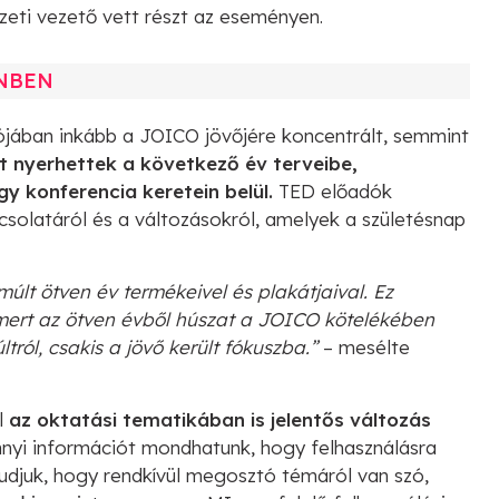
eti vezető vett részt az eseményen.
ENBEN
ójában inkább a JOICO jövőjére koncentrált, semmint
t nyerhettek a következő év terveibe,
 konferencia keretein belül.
TED előadók
csolatáról és a változásokról, amelyek a születésnap
últ ötven év termékeivel és plakátjaival. Ez
 mert az ötven évből húszat a JOICO kötelékében
tról, csakis a jövő került fókuszba.”
– mesélte
l
az oktatási tematikában is jelentős változás
nnyi információt mondhatunk, hogy felhasználásra
Tudjuk, hogy rendkívül megosztó témáról van szó,