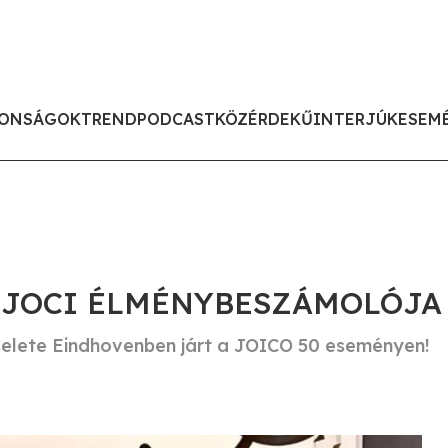
ONSÁGOK
TREND
PODCAST
KÖZÉRDEKŰ
INTERJÚK
ESEM
T JOCI ÉLMÉNYBESZÁMOLÓJA
iselete Eindhovenben járt a JOICO 50 eseményen!