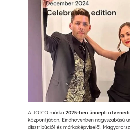
A JOICO márka
2025-ben ünnepli ötvenedi
központjában, Eindhovenben nagyszabású ün
disztribúciói és márkaképviselői. Magyaror