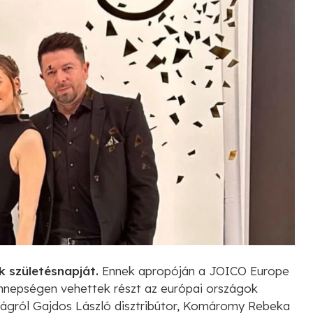
k születésnapját.
Ennek apropóján a JOICO Europe
nepségen vehettek részt az európai országok
szágról Gajdos László disztribútor, Komáromy Rebeka