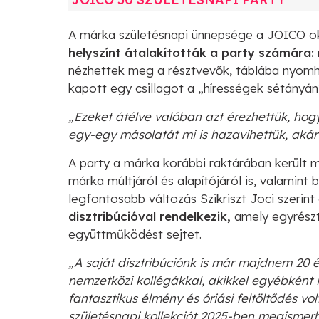
A márka születésnapi ünnepsége a JOICO o
helyszínt átalakították a party számára:
nézhettek meg a résztvevők, táblába nyomha
kapott egy csillagot a „hírességek sétányán
„Ezeket átélve valóban azt érezhettük, hog
egy-egy másolatát mi is hazavihettük, akár
A party a márka korábbi raktárában került 
márka múltjáról és alapítójáról is, valamin
legfontosabb változás Szikriszt Joci szerint
disztribúcióval rendelkezik,
amely egyrészt
együttműködést sejtet.
„A saját disztribúciónk is már majdnem 20 
nemzetközi kollégákkal, akikkel egyébként 
fantasztikus élmény és óriási feltöltődés vo
születésnapi kollekciót 2025-ben megismerhe