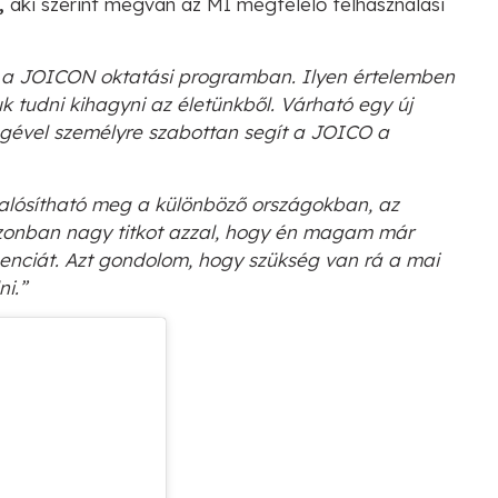
,
aki szerint megvan az MI megfelelő felhasználási
e a JOICON oktatási programban. Ilyen értelemben
k tudni kihagyni az életünkből. Várható egy új
égével személyre szabottan segít a JOICO a
alósítható meg a különböző országokban, az
 azonban nagy titkot azzal, hogy én magam már
genciát. Azt gondolom, hogy szükség van rá a mai
i.”