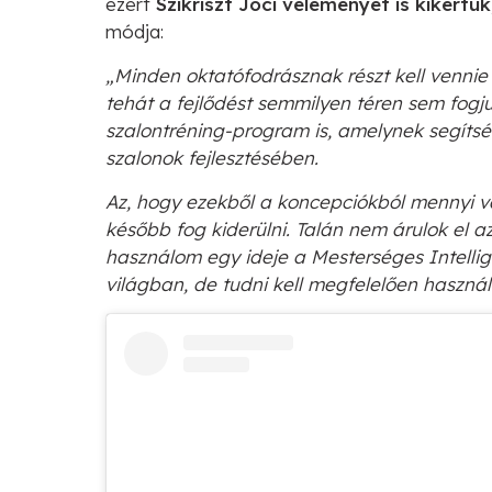
ezért
Szikriszt Joci véleményét is kikértük
módja:
„Minden oktatófodrásznak részt kell venni
tehát a fejlődést semmilyen téren sem fogju
szalontréning-program is, amelynek segíts
szalonok fejlesztésében.
Az, hogy ezekből a koncepciókból mennyi v
később fog kiderülni. Talán nem árulok el
használom egy ideje a Mesterséges Intelli
világban, de tudni kell megfelelően használn