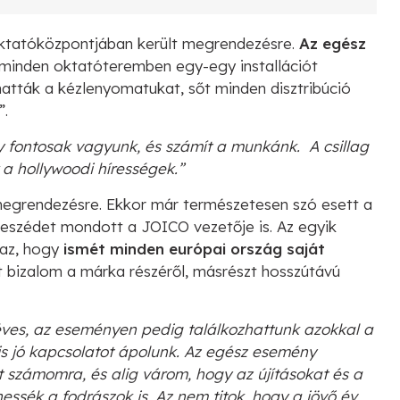
ktatóközpontjában került megrendezésre.
Az egész
minden oktatóteremben egy-egy installációt
tták a kézlenyomatukat, sőt minden disztribúció
”.
y fontosak vagyunk, és számít a munkánk. A csillag
 a hollywoodi hírességek.”
megrendezésre. Ekkor már természetesen szó esett a
t beszédet mondott a JOICO vezetője is. Az egyik
 az, hogy
ismét minden európai ország saját
 bizalom a márka részéről, másrészt hosszútávú
éves, az eseményen pedig találkozhattunk azokkal a
is jó kapcsolatot ápolunk. Az egész esemény
lt számomra, és alig várom, hogy az újításokat és a
ssék a fodrászok is. Az nem titok, hogy a jövő év