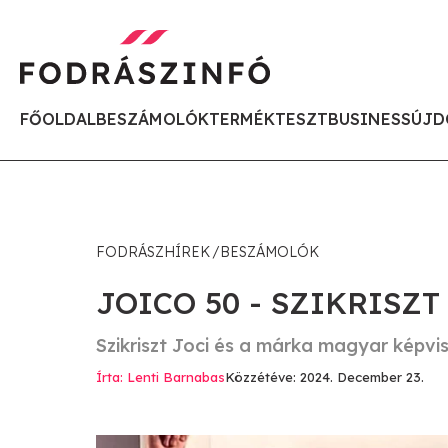
FŐOLDAL
BESZÁMOLÓK
TERMÉKTESZT
BUSINESS
ÚJD
FODRÁSZHÍREK
BESZÁMOLÓK
JOICO 50 - SZIKRISZ
Szikriszt Joci és a márka magyar képv
Írta: Lenti Barnabas
Közzétéve: 2024. December 23.