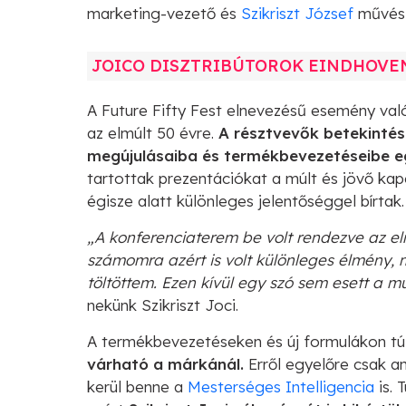
marketing-vezető és
Szikriszt József
művész
JOICO DISZTRIBÚTOROK EINDHOV
A Future Fifty Fest elnevezésű esemény val
az elmúlt 50 évre.
A résztvevők betekintés
megújulásaiba és termékbevezetéseibe egy
tartottak prezentációkat a múlt és jövő kap
égisze alatt különleges jelentőséggel bírtak.
„A konferenciaterem be volt rendezve az elm
számomra azért is volt különleges élmény,
töltöttem. Ezen kívül egy szó sem esett a múl
nekünk Szikriszt Joci.
A termékbevezetéseken és új formulákon tú
várható a márkánál.
Erről egyelőre csak a
kerül benne a
Mesterséges Intelligencia
is. 