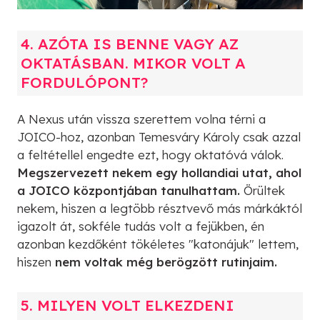
4. AZÓTA IS BENNE VAGY AZ
OKTATÁSBAN. MIKOR VOLT A
FORDULÓPONT?
A Nexus után vissza szerettem volna térni a
JOICO-hoz, azonban Temesváry Károly csak azzal
a feltétellel engedte ezt, hogy oktatóvá válok.
Megszervezett nekem egy hollandiai utat, ahol
a JOICO központjában tanulhattam.
Örültek
nekem, hiszen a legtöbb résztvevő más márkáktól
igazolt át, sokféle tudás volt a fejükben, én
azonban kezdőként tökéletes "katonájuk" lettem,
hiszen
nem voltak még berögzött rutinjaim.
5. MILYEN VOLT ELKEZDENI