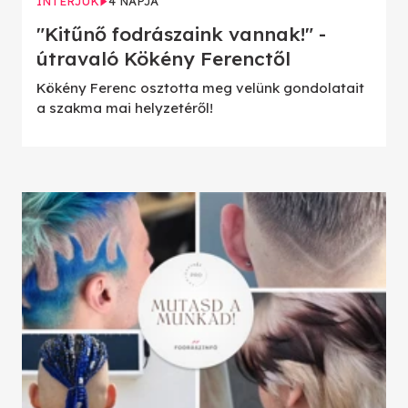
INTERJÚK
4 NAPJA
"Kitűnő fodrászaink vannak!" -
útravaló Kökény Ferenctől
Kökény Ferenc osztotta meg velünk gondolatait
a szakma mai helyzetéről!