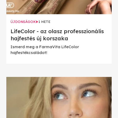
ÚJDONSÁGOK
1 HETE
LifeColor - az olasz professzionális
hajfestés új korszaka
Ismerd meg a FarmaVita LifeColor
hajfestékcsaládot!