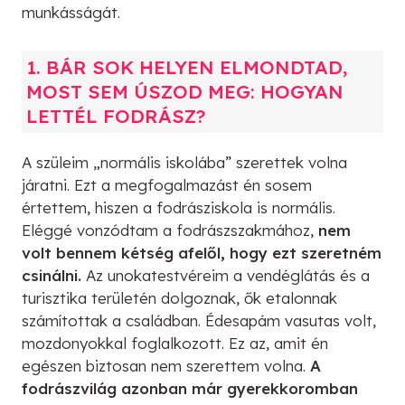
munkásságát.
1. BÁR SOK HELYEN ELMONDTAD,
MOST SEM ÚSZOD MEG: HOGYAN
LETTÉL FODRÁSZ?
A szüleim „normális iskolába” szerettek volna
járatni. Ezt a megfogalmazást én sosem
értettem, hiszen a fodrásziskola is normális.
Eléggé vonzódtam a fodrászszakmához,
nem
volt bennem kétség afelől, hogy ezt szeretném
csinálni.
Az unokatestvéreim a vendéglátás és a
turisztika területén dolgoznak, ők etalonnak
számítottak a családban. Édesapám vasutas volt,
mozdonyokkal foglalkozott. Ez az, amit én
egészen biztosan nem szerettem volna.
A
fodrászvilág azonban már gyerekkoromban