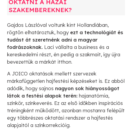
OKTATNI A HAZAI
SZAKEMBEREKNEK?
Gajdos Lászlóval voltunk kint Hollandiában,
rögtön elhatároztuk, hogy
ezt a technológiát és
tudást át szeretnénk adni a magyar
fodrászoknak.
Laci vállalta a business és a
kereskedelmi részt, én pedig a szakmait, így újra
bevezettük a márkát itthon.
A JOICO oktatások mellett szervezek
márkafüggetlen hajfestési képzéseket is. Ez abból
adódik, hogy sajnos
nagyon sok hiányosságot
látok a festési alapok terén:
hajanatómia,
színkör, színkeverés. Ez az első időkben inspirációs
tréningként működött, azonban mostanra felépült
egy többrészes oktatási rendszer a hajfestés
alapjaitól a színkorrekcióig.