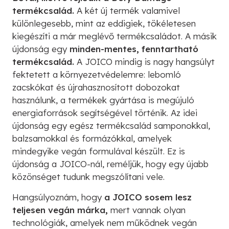
termékcsalád.
A két új termék valamivel
különlegesebb, mint az eddigiek, tökéletesen
kiegészíti a már meglévő termékcsaládot. A másik
újdonság egy
minden-mentes, fenntartható
termékcsalád.
A JOICO mindig is nagy hangsúlyt
fektetett a környezetvédelemre: lebomló
zacskókat és újrahasznosított dobozokat
használunk, a termékek gyártása is megújuló
energiaforrások segítségével történik. Az idei
újdonság egy egész termékcsalád samponokkal,
balzsamokkal és formázókkal, amelyek
mindegyike vegán formulával készült. Ez is
újdonság a JOICO-nál, reméljük, hogy egy újabb
közönséget tudunk megszólítani vele.
Hangsúlyoznám, hogy
a JOICO sosem lesz
teljesen vegán márka,
mert vannak olyan
technológiák, amelyek nem működnek vegán