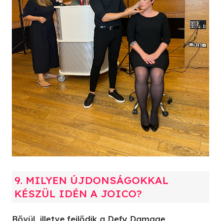
9. MILYEN ÚJDONSÁGOKKAL
KÉSZÜL IDÉN A JOICO?
Bővül, illetve fejlődik a Defy Damage