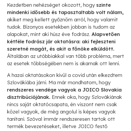
Kezdetben nehézséget okozott, hogy
szinte
mindenki idősebb és tapasztaltabb volt nálam,
akiket meg kellett győznöm arról, hogy valamit
tudok. Bizonyos esetekben jobban is tudom az
alapokat, mint aki húsz éve fodrász.
Alapvetően
kétféle fodrász jár oktatásra: aki fejleszteni
szeretné magát, és akit a főnöke elküldött.
Általában az utóbbiakkal van több probléma, mert
az esetek többségében nem is akarnak ott lenni.
A hazai oktatásokon kívül a covid után elkezdtem
Szlovákiába járni. Ma már mondhatom, hogy
rendszeres vendége vagyok a JOICO Slovakia
disztribúciójának.
Ennek oka, hogy Szlovákiának
nincs saját oktatócsapata, én viszont nem csak
közel vagyok, de még angolul is képes vagyok
tanítani. Szóval immár rendszeresen tartok ott
termék bevezetéseket, illetve JOICO festő