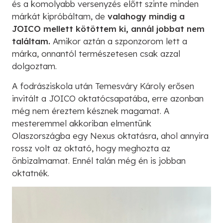
és a komolyabb versenyzés előtt szinte minden
márkát kipróbáltam, de
valahogy mindig a
JOICO mellett kötöttem ki, annál jobbat nem
találtam.
Amikor aztán a szponzorom lett a
márka, onnantól természetesen csak azzal
dolgoztam.
A fodrásziskola után Temesváry Károly erősen
invitált a JOICO oktatócsapatába, erre azonban
még nem éreztem késznek magamat. A
mesteremmel akkoriban elmentünk
Olaszországba egy Nexus oktatásra, ahol annyira
rossz volt az oktató, hogy meghozta az
önbizalmamat. Ennél talán még én is jobban
oktatnék.