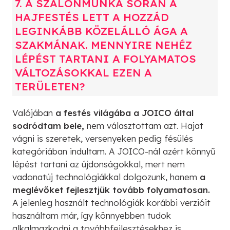
7. A SZALONMUNKA SORÁN A
HAJFESTÉS LETT A HOZZÁD
LEGINKÁBB KÖZELÁLLÓ ÁGA A
SZAKMÁNAK. MENNYIRE NEHÉZ
LÉPÉST TARTANI A FOLYAMATOS
VÁLTOZÁSOKKAL EZEN A
TERÜLETEN?
Valójában
a festés világába a JOICO által
sodródtam bele,
nem választottam azt. Hajat
vágni is szeretek, versenyeken pedig fésülés
kategóriában indultam. A JOICO-nál azért könnyű
lépést tartani az újdonságokkal, mert nem
vadonatúj technológiákkal dolgozunk, hanem
a
meglévőket fejlesztjük tovább folyamatosan.
A jelenleg használt technológiák korábbi verzióit
használtam már, így könnyebben tudok
alkalmazkodni a továbbfejlesztésekhez is.