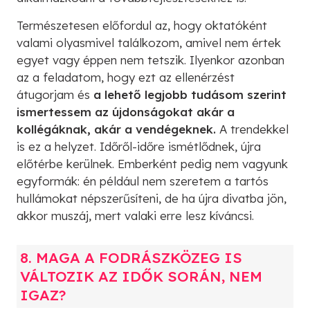
Természetesen előfordul az, hogy oktatóként
valami olyasmivel találkozom, amivel nem értek
egyet vagy éppen nem tetszik. Ilyenkor azonban
az a feladatom, hogy ezt az ellenérzést
átugorjam és
a lehető legjobb tudásom szerint
ismertessem az újdonságokat akár a
kollégáknak, akár a vendégeknek.
A trendekkel
is ez a helyzet. Időről-időre ismétlődnek, újra
előtérbe kerülnek. Emberként pedig nem vagyunk
egyformák: én például nem szeretem a tartós
hullámokat népszerűsíteni, de ha újra divatba jön,
akkor muszáj, mert valaki erre lesz kíváncsi.
8. MAGA A FODRÁSZKÖZEG IS
VÁLTOZIK AZ IDŐK SORÁN, NEM
IGAZ?