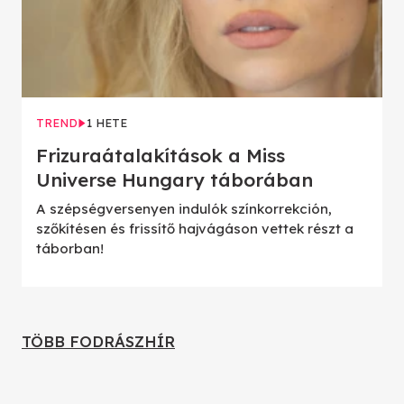
TREND
1 HETE
Frizuraátalakítások a Miss
Universe Hungary táborában
A szépségversenyen indulók színkorrekción,
szőkítésen és frissítő hajvágáson vettek részt a
táborban!
TÖBB FODRÁSZHÍR