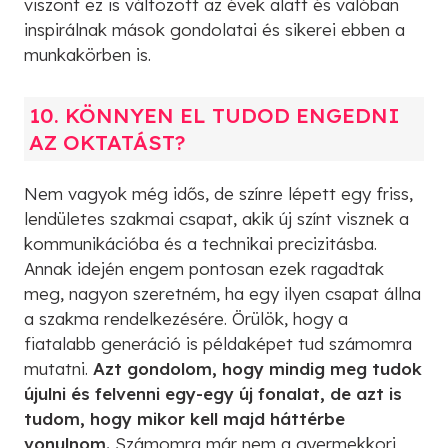
viszont ez is változott az évek alatt és valóban
inspirálnak mások gondolatai és sikerei ebben a
munkakörben is.
10. KÖNNYEN EL TUDOD ENGEDNI
AZ OKTATÁST?
Nem vagyok még idős, de színre lépett egy friss,
lendületes szakmai csapat, akik új színt visznek a
kommunikációba és a technikai precizitásba.
Annak idején engem pontosan ezek ragadtak
meg, nagyon szeretném, ha egy ilyen csapat állna
a szakma rendelkezésére. Örülök, hogy a
fiatalabb generáció is példaképet tud számomra
mutatni.
Azt gondolom, hogy mindig meg tudok
újulni és felvenni egy-egy új fonalat, de azt is
tudom, hogy mikor kell majd háttérbe
vonulnom.
Számomra már nem a gyermekkori