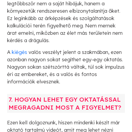
legtöbbször nem a saját hibájuk, hanem a
környezetük rendszeresen elbizonytalanítja őket.
Ez leginkább az árképzések és szolgáltatások
kalkulációi terén figyelhető meg. Nem mernek
árat emelni, miközben az élet más területein nem
kérdés a drágulás.
A
kiégés
valós veszélyt jelent a szakmában, ezen
azonban nagyon sokat segíthet egy-egy oktatás.
Nagyon sokan szétszórttá váltak, túl sok impulzus
éri az embereket, és a valós és fontos
információk elvesznek.
7. HOGYAN LEHET EGY OKTATÁSSAL
MEGRAGADNI MOST A FIGYELMET?
Ezen kell dolgoznunk, hiszen mindenki készít már
oktató tartalmú videót, amit meg lehet nézni