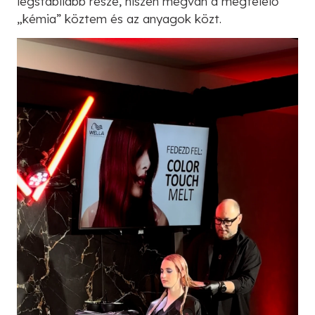
legstabilabb része, hiszen megvan a megfelelő
„kémia” köztem és az anyagok közt.