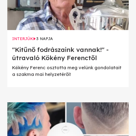
INTERJÚK
3 NAPJA
"Kitűnő fodrászaink vannak!" -
útravaló Kökény Ferenctől
Kökény Ferenc osztotta meg velünk gondolatait
a szakma mai helyzetéről!