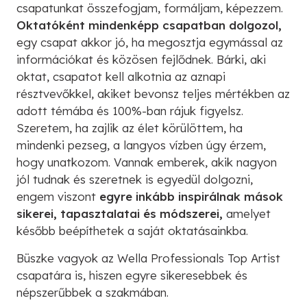
csapatunkat összefogjam, formáljam, képezzem.
Oktatóként mindenképp csapatban dolgozol,
egy csapat akkor jó, ha megosztja egymással az
információkat és közösen fejlődnek. Bárki, aki
oktat, csapatot kell alkotnia az aznapi
résztvevőkkel, akiket bevonsz teljes mértékben az
adott témába és 100%-ban rájuk figyelsz.
Szeretem, ha zajlik az élet körülöttem, ha
mindenki pezseg, a langyos vízben úgy érzem,
hogy unatkozom. Vannak emberek, akik nagyon
jól tudnak és szeretnek is egyedül dolgozni,
engem viszont
egyre inkább inspirálnak mások
sikerei, tapasztalatai és módszerei,
amelyet
később beépíthetek a saját oktatásainkba.
Büszke vagyok az Wella Professionals Top Artist
csapatára is, hiszen egyre sikeresebbek és
népszerűbbek a szakmában.