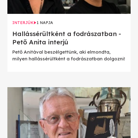
INTERJÚK
1 NAPJA
Hallássérültként a fodrászatban -
Pető Anita interjú
Pető Anitával beszélgettünk, aki elmondta,
milyen hallássérültként a fodrászatban dolgozni!