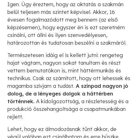
Igen. Úgy éreztem, hogy az oktatás a szakmán
belül teljesen más szintet képvisel. Akkor, 16
évesen fogalmazódott meg bennem (az első
képzésemen), hogy egyszer én is ezt szeretném
csinálni, ott állni és ilyen szenvedélyesen,
határozottan és tudatosan beszélni a szakmáról.
Természetesen idáig el is kellett jutni: rengeteg
hajat vágtam, nagyon sokat tanultam és részt
vettem bemutatókon is, mint háttérmunkás és
technikus. Csak az számított, hogy ott lehessek és
magamba szívjam a tudást.
A színpad nagyon jó
dolog, de a lényeges dolgok a háttérben
történnek.
A kidolgozottság, a részletesség és a
produkció összehangoltsága a csapatmunkában
rejlett.
Lehet, hogy ez álmodozásnak tűnt akkor, de
végül valóban ezt csinálhatom és erre büszke