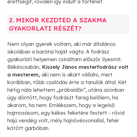
érettségit, röviden így indult a történet.
2. MIKOR KEZDTED A SZAKMA
GYAKORLATI RÉSZÉT?
Nem olyan gyerek voltam, aki már általános
iskolában a barátai haját vágta. A fodrász
gyakorlati helyemen csináltam először ilyesmit.
Békéscsabán,
Kiszely János mesterfodrász volt
a mesterem,
aki nem is akart vállalni, mert
korábban, több csalódás érte a tanulók által. Két
hétig nála lehettem „próbaidőn”, utána azonban
úgy döntött, hogy fodrászt farag belőlem, ha
akarom, ha nem. Emlékszem, hogy a legelső
hajmosásom, egy kékes feketére festett - rövid
hajú vendég volt, mély hajnövésvonallal, fehér
kötött garbóban.