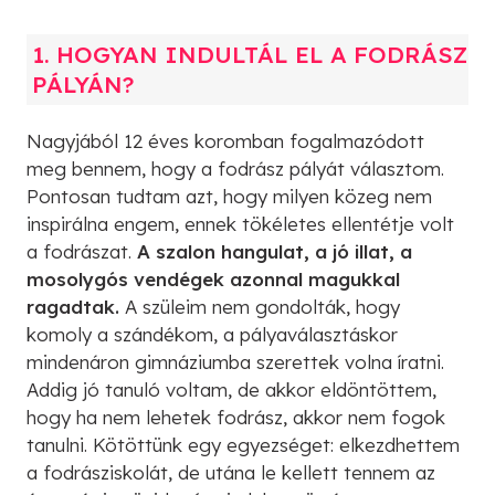
1. HOGYAN INDULTÁL EL A FODRÁSZ
PÁLYÁN?
Nagyjából 12 éves koromban fogalmazódott
meg bennem, hogy a fodrász pályát választom.
Pontosan tudtam azt, hogy milyen közeg nem
inspirálna engem, ennek tökéletes ellentétje volt
a fodrászat.
A szalon hangulat, a jó illat, a
mosolygós vendégek azonnal magukkal
ragadtak.
A szüleim nem gondolták, hogy
komoly a szándékom, a pályaválasztáskor
mindenáron gimnáziumba szerettek volna íratni.
Addig jó tanuló voltam, de akkor eldöntöttem,
hogy ha nem lehetek fodrász, akkor nem fogok
tanulni. Kötöttünk egy egyezséget: elkezdhettem
a fodrásziskolát, de utána le kellett tennem az