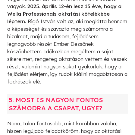
vagyok.
2025. április 12-én lesz 15 éve, hogy a
Wella Professionals oktatási kötelékébe
léptem.
Rigó István volt az, aki meglátta bennem
a képességet és szavazta meg számomra a
bizalmat, majd a tudásom, fejlődésem
legnagyobb részét Ember Dezsőnek
köszönhettem. Időközben megéltem a saját
sikereimet, rengeteg oktatáson vettem és veszek
részt, valamint nagyon sokat gyakorlok, hogy a
fejlődést elérjem, így tudok kiállni magabiztosan a
fodrászok elé.
5. MOST IS NAGYON FONTOS
SZÁMODRA A CSAPAT, UGYE?
Naná, talán fontosabb, mint korábban valaha,
hiszen legújabb feladatköröm, hogy az oktatási