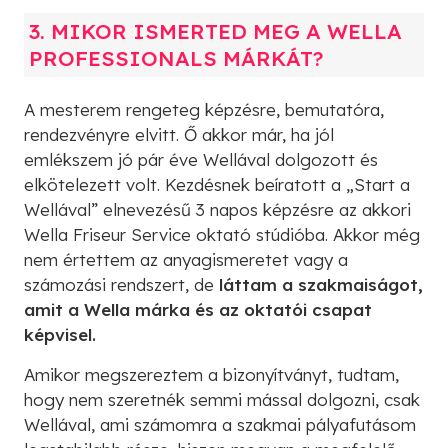
3. MIKOR ISMERTED MEG A WELLA
PROFESSIONALS MÁRKÁT?
A mesterem rengeteg képzésre, bemutatóra,
rendezvényre elvitt. Ő akkor már, ha jól
emlékszem jó pár éve Wellával dolgozott és
elkötelezett volt. Kezdésnek beíratott a „Start a
Wellával” elnevezésű 3 napos képzésre az akkori
Wella Friseur Service oktató stúdióba. Akkor még
nem értettem az anyagismeretet vagy a
számozási rendszert, de
láttam a szakmaiságot,
amit a Wella márka és az oktatói csapat
képvisel.
Amikor megszereztem a bizonyítványt, tudtam,
hogy nem szeretnék semmi mással dolgozni, csak
Wellával, ami számomra a szakmai pályafutásom