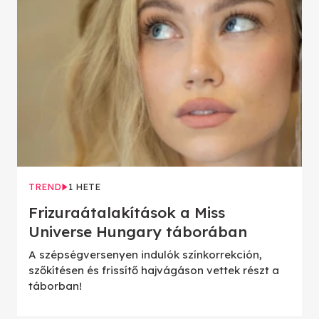
TREND
1 HETE
Frizuraátalakítások a Miss
Universe Hungary táborában
A szépségversenyen indulók színkorrekción,
szőkítésen és frissítő hajvágáson vettek részt a
táborban!