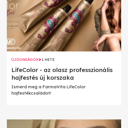
ÚJDONSÁGOK
1 HETE
LifeColor - az olasz professzionális
hajfestés új korszaka
Ismerd meg a FarmaVita LifeColor
hajfestékcsaládot!