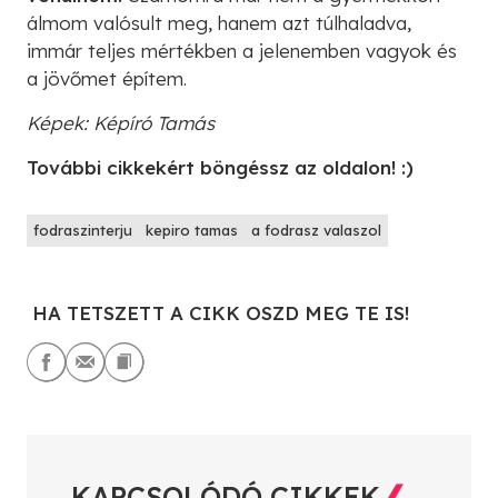
álmom valósult meg, hanem azt túlhaladva,
immár teljes mértékben a jelenemben vagyok és
a jövőmet építem.
Képek: Képíró Tamás
További cikkekért böngéssz az oldalon! :)
fodraszinterju
kepiro tamas
a fodrasz valaszol
HA TETSZETT A CIKK OSZD MEG TE IS!
KAPCSOLÓDÓ CIKKEK