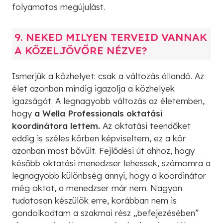
folyamatos megújulást.
9. NEKED MILYEN TERVEID VANNAK
A KÖZELJÖVŐRE NÉZVE?
Ismerjük a közhelyet: csak a változás állandó. Az
élet azonban mindig igazolja a közhelyek
igazságát. A legnagyobb változás az életemben,
hogy
a Wella Professionals oktatási
koordinátora lettem.
Az oktatási teendőket
eddig is széles körben képviseltem, ez a kör
azonban most bővült. Fejlődési út ahhoz, hogy
később oktatási menedzser lehessek, számomra a
legnagyobb különbség annyi, hogy a koordinátor
még oktat, a menedzser már nem. Nagyon
tudatosan készülök erre, korábban nem is
gondolkodtam a szakmai rész „befejezésében”