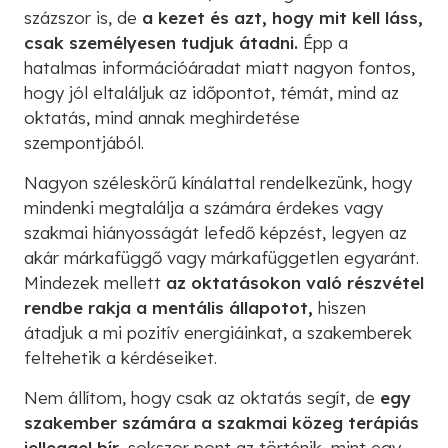
százszor is, de
a kezet és azt, hogy mit kell láss,
csak személyesen tudjuk átadni.
Épp a
hatalmas információáradat miatt nagyon fontos,
hogy jól eltaláljuk az időpontot, témát, mind az
oktatás, mind annak meghirdetése
szempontjából.
Nagyon széleskörű kínálattal rendelkezünk, hogy
mindenki megtalálja a számára érdekes vagy
szakmai hiányosságát lefedő képzést, legyen az
akár márkafüggő vagy márkafüggetlen egyaránt.
Mindezek mellett
az oktatásokon való részvétel
rendbe rakja a mentális állapotot,
hiszen
átadjuk a mi pozitív energiáinkat, a szakemberek
feltehetik a kérdéseiket.
Nem állítom, hogy csak az oktatás segít, de
egy
szakember számára a szakmai közeg terápiás
jelleggel bír,
sokszor pont az történik, mint egy