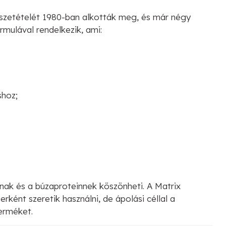
szetételét 1980-ban alkották meg, és már négy
rmulával rendelkezik, ami:
shoz;
ak és a búzaproteinnek köszönheti. A Matrix
rként szeretik használni, de ápolási céllal a
terméket.