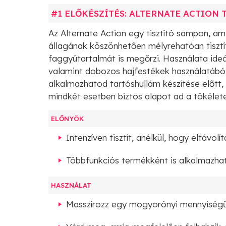
#1 ELŐKÉSZÍTÉS: ALTERNATE ACTION 
Az Alternate Action egy tisztító sampon, am
állagának köszönhetően mélyrehatóan tisztít
faggyútartalmát is megőrzi. Használata ideáli
valamint dobozos hajfestékek használatából
alkalmazhatod tartóshullám készítése előtt, 
mindkét esetben biztos alapot ad a tökéle
ELŐNYÖK
Intenzíven tisztít, anélkül, hogy eltávol
Többfunkciós termékként is alkalmazha
HASZNÁLAT
Masszírozz egy mogyorónyi mennyiségű