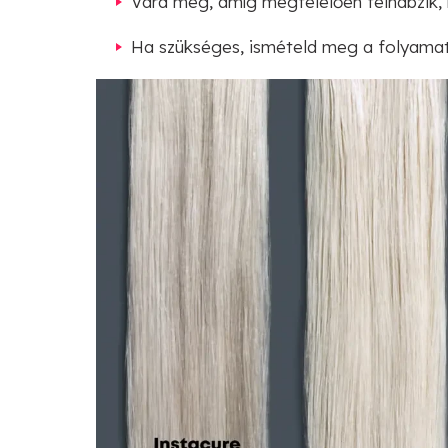
Várd meg, amíg megfelelően felhabzik, m
Ha szükséges, ismételd meg a folyamat