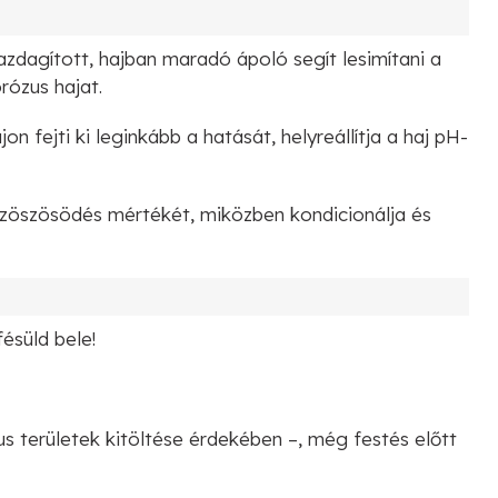
zdagított, hajban maradó ápoló segít lesimítani a
orózus hajat.
n fejti ki leginkább a hatását, helyreállítja a haj pH-
 szöszösödés mértékét, miközben kondicionálja és
ésüld bele!
s területek kitöltése érdekében –, még festés előtt