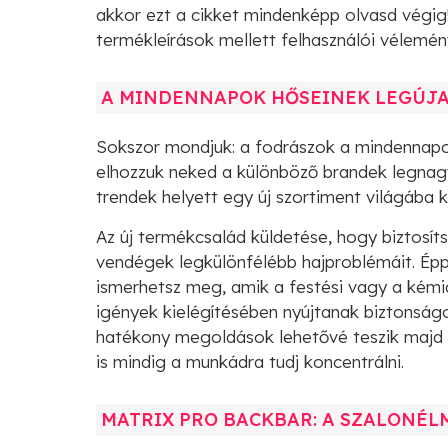
akkor ezt a cikket mindenképp olvasd végig
termékleírások mellett felhasználói vélemén
A MINDENNAPOK HŐSEINEK LEGÚJA
Sokszor mondjuk: a fodrászok a mindennapok 
elhozzuk neked a különböző brandek legnagy
trendek helyett egy új szortiment világába 
Az új termékcsalád küldetése, hogy biztosí
vendégek legkülönfélébb hajproblémáit. Ép
ismerhetsz meg, amik a festési vagy a kémi
igények kielégítésében nyújtanak biztonság
hatékony megoldások lehetővé teszik majd 
is mindig a munkádra tudj koncentrálni.
MATRIX PRO BACKBAR: A SZALONÉ