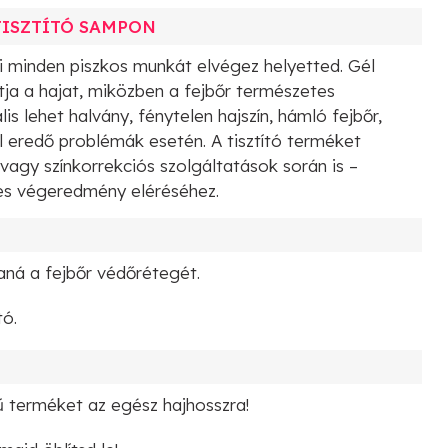
TISZTÍTÓ SAMPON
i minden piszkos munkát elvégez helyetted. Gél
ja a hajat, miközben a fejbőr természetes
s lehet halvány, fénytelen hajszín, hámló fejbőr,
 eredő problémák esetén. A tisztító terméket
vagy színkorrekciós szolgáltatások során is –
tes végeredmény eléréséhez.
ítaná a fejbőr védőrétegét.
tó.
 terméket az egész hajhosszra!