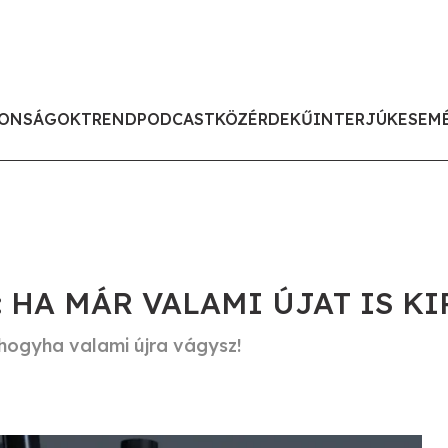
ONSÁGOK
TREND
PODCAST
KÖZÉRDEKŰ
INTERJÚK
ESEM
 HA MÁR VALAMI ÚJAT IS K
 hogyha valami újra vágysz!