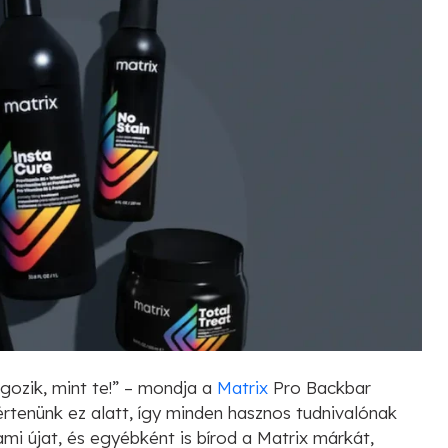
ozik, mint te!” – mondja a
Matrix
Pro Backbar
 értenünk ez alatt, így minden hasznos tudnivalónak
mi újat, és egyébként is bírod a Matrix márkát,