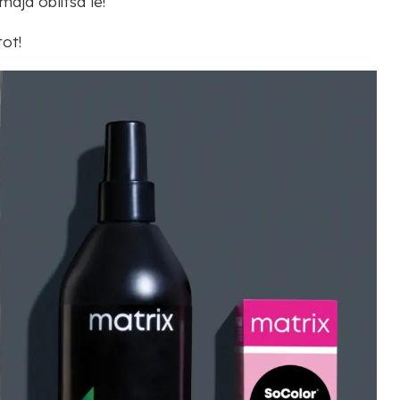
ajd öblítsd le!
ot!