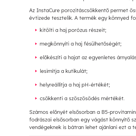
Az InstaCure porozitáscsökkentő permet ös
évtizede tesztelik. A termék egy könnyed fo
kitölti a haj porózus részeit;
megkönnyíti a haj fésülhetőségét;
előkészíti a hajat az egyenletes árnyalá
lesimítja a kutikulát;
helyreállítja a haj pH-értékét;
csökkenti a szöszösödés mértékét.
Számos előnyét elsősorban a B5-provitaminn
fodrászai elsősorban egy vágást könnyítő sze
vendégeknek is bátran lehet ajánlani ezt a 