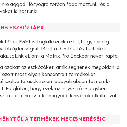
! Ne aggódj, lényegre törően fogalmaztunk, és a
yeket is hoztunk!
BB ESZKÖZTÁRA
hősei. Ezért is foglalkozunk azzal, hogy mindig
obb újdonságait. Most a divatbeli és technikai
kalauzolunk el, ami a Matrix Pro Backbar nevet kapta.
tsa azokat az eszközöket, amik segítenek megoldani a
p ezért most olyan koncentrált termékeket
ai szolgáltatások során leggyakrabban felmerülő
ot. Meglátod, hogy ezek az egyszerű és egyben
számodra, hogy a legnagyobb kihívások alkalmával
LMÉNYTŐL A TERMÉKEK MEGISMERÉSÉIG