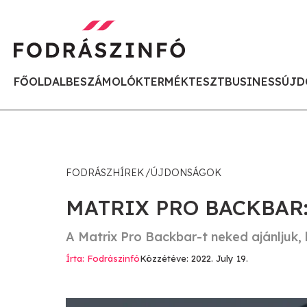
FŐOLDAL
BESZÁMOLÓK
TERMÉKTESZT
BUSINESS
ÚJD
FODRÁSZHÍREK
ÚJDONSÁGOK
MATRIX PRO BACKBAR:
A Matrix Pro Backbar-t neked ajánljuk,
Írta: Fodrászinfó
Közzétéve: 2022. July 19.