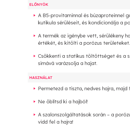
ELŐNYÖK
A B5-provitaminnal és búzaproteinnel ga
kutikula sérüléseit, és kondicionálja a p
A termék az igénybe vett, sérülékeny hajo
értékét, és kitölti a porózus területeket.
Csökkenti a statikus töltöttséget és a
simává varázsolja a hajat.
HASZNÁLAT
Permetezd a tiszta, nedves hajra, majd f
Ne öblítsd ki a hajból!
A szalonszolgáltatások során – a porózu
vidd fel a hajra!