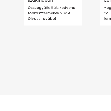
szakmában
Col
Összegyűjtöttük: kedvenc
Meg
fodrásztermékek 2023!
Col
Olvass tovább!
ter