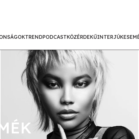
ONSÁGOK
TREND
PODCAST
KÖZÉRDEKŰ
INTERJÚK
ESEM
MÉK