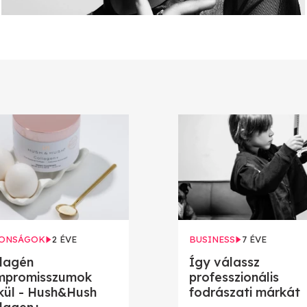
ONSÁGOK
2 ÉVE
BUSINESS
7 ÉVE
lagén
Így válassz
mpromisszumok
professzionális
kül - Hush&Hush
fodrászati márkát