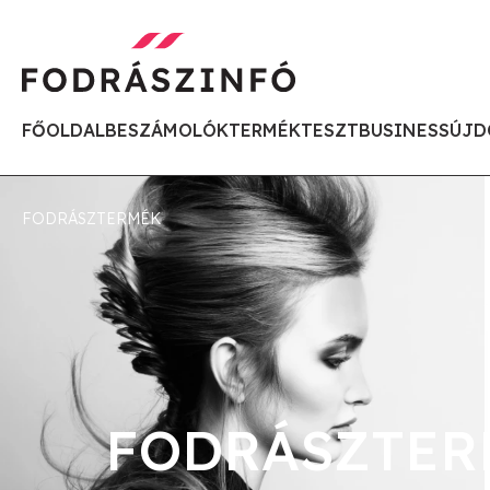
FŐOLDAL
BESZÁMOLÓK
TERMÉKTESZT
BUSINESS
ÚJD
FODRÁSZTERMÉK
FODRÁSZTER