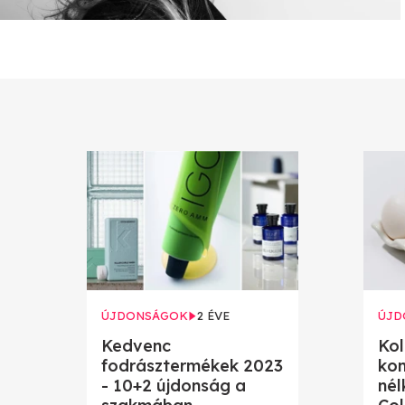
ÚJDONSÁGOK
2 ÉVE
ÚJD
Kedvenc
Kol
fodrásztermékek 2023
ko
- 10+2 újdonság a
nél