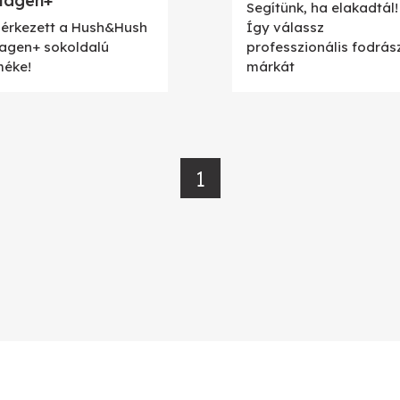
lagen+
Segítünk, ha elakadtál!
érkezett a Hush&Hush
Így válassz
lagen+ sokoldalú
professzionális fodrás
méke!
márkát
1