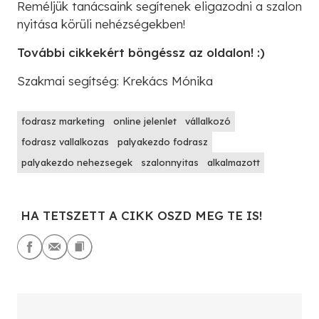
Reméljük tanácsaink segítenek eligazodni a szalon
nyitása körüli nehézségekben!
További cikkekért böngéssz az oldalon! :)
Szakmai segítség: Krekács Mónika
fodrasz marketing
online jelenlet
vállalkozó
fodrasz vallalkozas
palyakezdo fodrasz
palyakezdo nehezsegek
szalonnyitas
alkalmazott
HA TETSZETT A CIKK OSZD MEG TE IS!