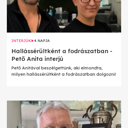
INTERJÚK
4 NAPJA
Hallássérültként a fodrászatban -
Pető Anita interjú
Pető Anitával beszélgettünk, aki elmondta,
milyen hallássérültként a fodrászatban dolgozni!