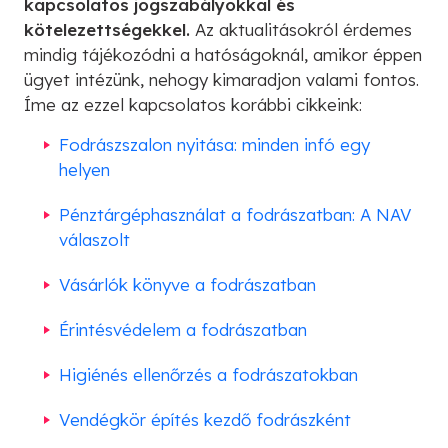
kapcsolatos jogszabályokkal és
kötelezettségekkel.
Az aktualitásokról érdemes
mindig tájékozódni a hatóságoknál, amikor éppen
ügyet intézünk, nehogy kimaradjon valami fontos.
Íme az ezzel kapcsolatos korábbi cikkeink:
Fodrászszalon nyitása: minden infó egy
helyen
Pénztárgéphasználat a fodrászatban: A NAV
válaszolt
Vásárlók könyve a fodrászatban
Érintésvédelem a fodrászatban
Higiénés ellenőrzés a fodrászatokban
Vendégkör építés kezdő fodrászként