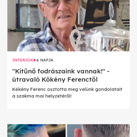
INTERJÚK
6 NAPJA
"Kitűnő fodrászaink vannak!" -
útravaló Kökény Ferenctől
Kökény Ferenc osztotta meg velünk gondolatait
a szakma mai helyzetéről!