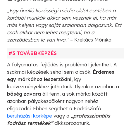
„Egy önálló közösségi média oldal esetében a
korábbi munkák akkor sem vesznek el, ha már
más helyen vagy saját szalonban dolgozunk. Ezt
csak akkor nem lehet megtenni, ha a
szerződésben le van írva.”
– Krekács Mónika
#3 TOVÁBBKÉPZÉS
A folyamatos fejlődés is problémát jelenthet. A
szakmai képzések sehol sem olcsók.
Érdemes
egy márkához leszerződni,
így
kedvezményekhez juthatunk. Ilyenkor azonban a
bőség zavara
áll fenn, a sok márka között
azonban pályakezdőként nagyon nehéz
eligazodni. Ebben segíthet a Fodrászinfó
beruházási körképe
vagy a
„professzionális
fodrász termékek”
cikksorozatunk.