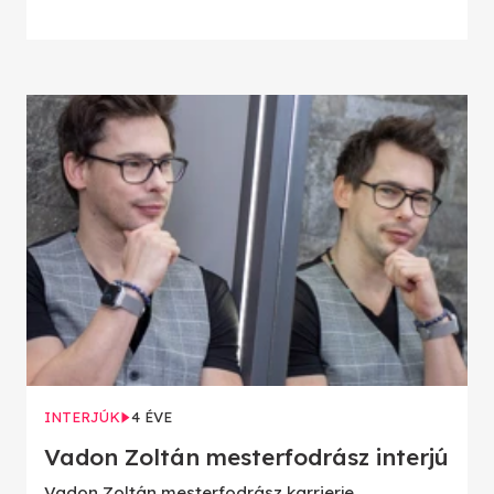
INTERJÚK
4 ÉVE
Vadon Zoltán mesterfodrász interjú
Vadon Zoltán mesterfodrász karrierje