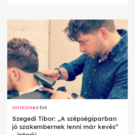
INTERJÚK
3 ÉVE
Szegedi Tibor: „A szépségiparban
jó szakembernek lenni már kevés”
– interjú