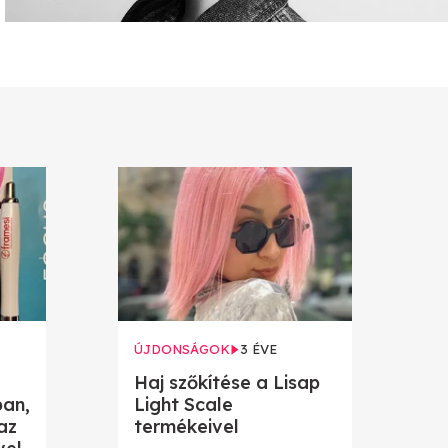
ÚJDONSÁGOK
3 ÉVE
Haj szőkítése a Lisap
ban,
Light Scale
az
termékeivel