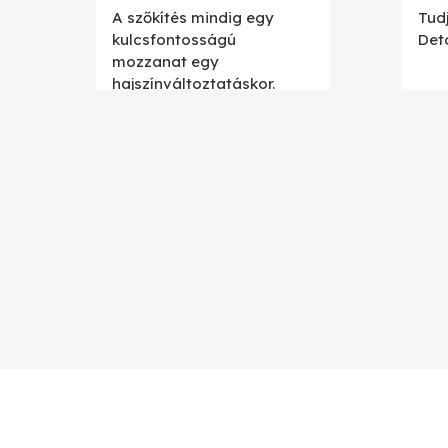
A szőkítés mindig egy
Tud
kulcsfontosságú
Deto
mozzanat egy
hajszínváltoztatáskor.