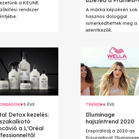
üzleted a Framesi-
ezetünk a KEUNE
zőkítési rendszer
A márka képzésén sok
éntjébe.
hasznos dologgal
ismerkedhettek meg a
jelentkezők.
ONSÁGOK
5 ÉVE
TREND
6 ÉVE
al Detox kezelés:
Illuminage
szakalkotó
hajszíntrend 2020
ocávió a L'Oréal
Inspirálódj a 2020-as
fessionneltől
frizuradivat Illuminage