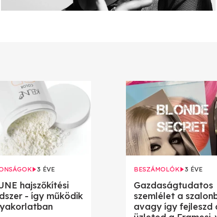
ONSÁGOK
3 ÉVE
BESZÁMOLÓK
3 ÉVE
NE hajszőkítési
Gazdaságtudatos
dszer - így működik
szemlélet a szalon
yakorlatban
avagy így fejleszd 