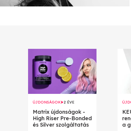
ÚJDONSÁGOK
2 ÉVE
ÚJD
Matrix újdonságok -
KEU
High Riser Pre-Bonded
ren
és Silver szolgáltatás
a g