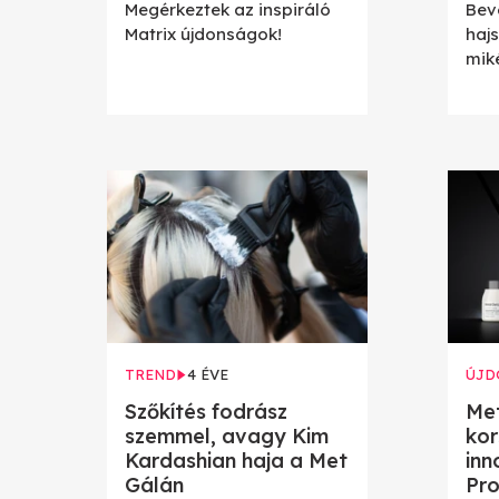
Megérkeztek az inspiráló
Bev
Matrix újdonságok!
hajs
mik
TREND
4 ÉVE
ÚJD
Szőkítés fodrász
Met
szemmel, avagy Kim
kor
Kardashian haja a Met
inn
Gálán
Pro