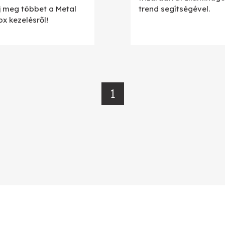
j meg többet a Metal
trend segítségével.
x kezelésről!
1