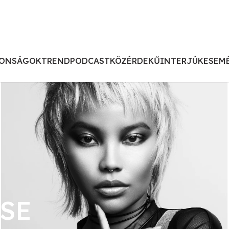
ONSÁGOK
TREND
PODCAST
KÖZÉRDEKŰ
INTERJÚK
ESEM
SE