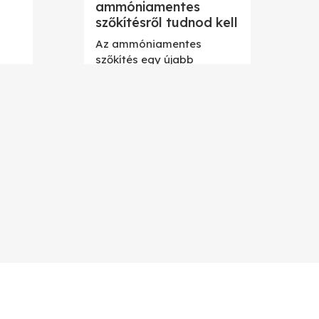
ammóniamentes
szőkítésről tudnod kell
Az ammóniamentes
szőkítés egy újabb
mérföldkő a fodrászatban.