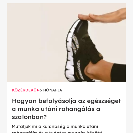
KÖZÉRDEKŰ
6 HÓNAPJA
Hogyan befolyásolja az egészséget
a munka utáni rohangálás a
szalonban?
Mutatjuk mi a különbség a munka utáni
rohangálás és a tudatos mozgás között!