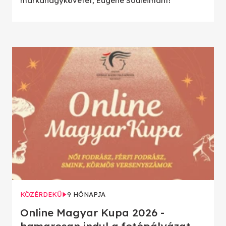
márkanagykövetét, Eugene Souleimant!
KÖZÉRDEKŰ
9 HÓNAPJA
Online Magyar Kupa 2026 -
hamarosan indul a fotópályázat