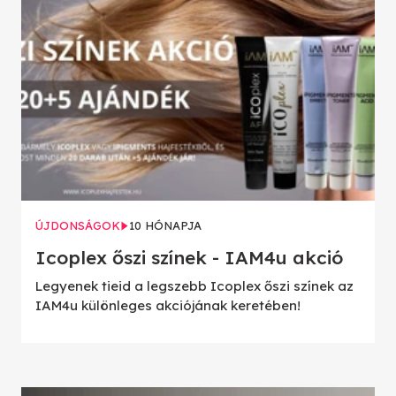
ÚJDONSÁGOK
10 HÓNAPJA
Icoplex őszi színek - IAM4u akció
Legyenek tieid a legszebb Icoplex őszi színek az
IAM4u különleges akciójának keretében!