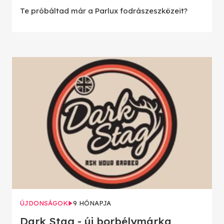
Te próbáltad már a Parlux fodrászeszközeit?
ÚJDONSÁGOK
9 HÓNAPJA
Dark Stag - új borbélymárka