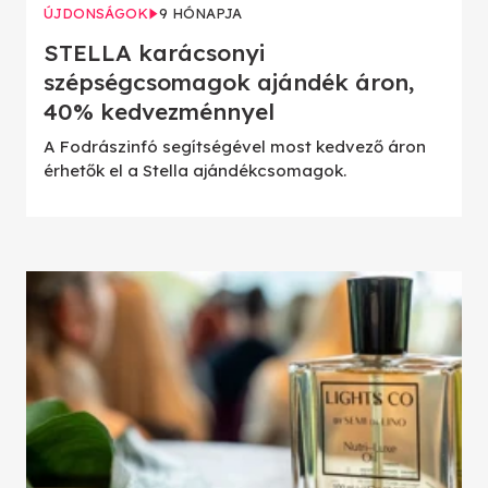
ÚJDONSÁGOK
9 HÓNAPJA
STELLA karácsonyi
szépségcsomagok ajándék áron,
40% kedvezménnyel
A Fodrászinfó segítségével most kedvező áron
érhetők el a Stella ajándékcsomagok.